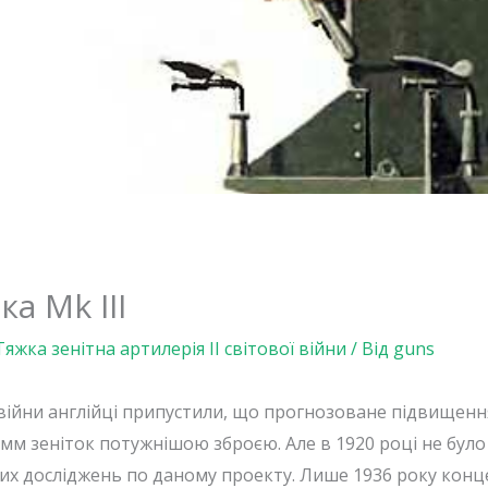
а Mk III
Тяжка зенітна артилерія ІІ світової війни
/ Від
guns
 війни англійці припустили, що прогнозоване підвищенн
-мм зеніток потужнішою зброєю. Але в 1920 році не бул
их досліджень по даному проекту. Лише 1936 року конц