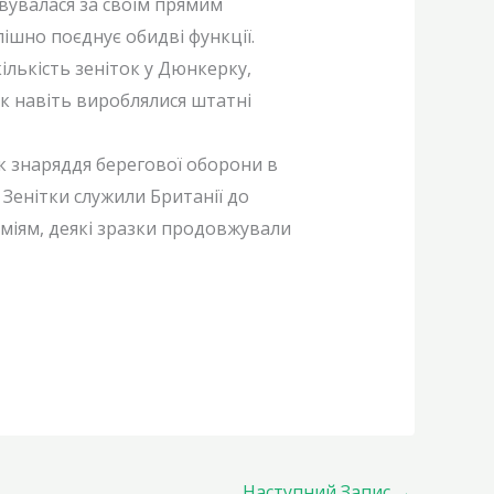
овувалася за своїм прямим
ішно поєднує обидві функції.
кількість зеніток у Дюнкерку,
ок навіть вироблялися штатні
 як знаряддя берегової оборони в
 Зенітки служили Британії до
рміям, деякі зразки продовжували
Наступний Запис
→