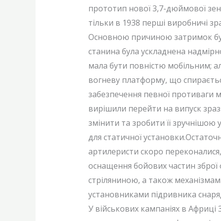
прототип нової 3,7-дюймової зені
тільки в 1938 перші виробничі зр
Основною причиною затримок була 
станина була ускладнена надмірн
мала бути повністю мобільним; ал
вогневу платформу, що спираєтьс
забезпечення певної противаги ма
вирішили перейти на випуск зразк
змінити та зробити її зручнішою
для статичної установки.Остаточн
артилеристи скоро переконалися, 
оснащення бойових частин зброї
стріляниною, а також механізма
установниками підривника снаряд
У військових кампаніях в Африці 