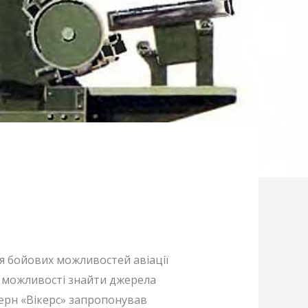
я бойових можливостей авіації
о можливості знайти джерела
ерн «Вікерс» запропонував