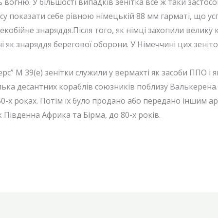
вогню. У більшості випадків зенітка все ж таки застос
у показати себе рівною німецькій 88 мм гарматі, що усп
екобійне знаряддя.Після того, як німці захопили велику 
і як знаряддя берегової оборони. У Німеччині цих зеніт
ерс” М 39(e) зенітки служили у вермахті як засоби ППО і
лька десантних кораблів союзників поблизу Валькерена.
0-х роках. Потім їх було продано або передано іншим а
к Південна Африка та Бірма, до 80-х років.