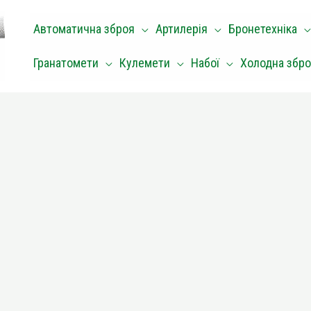
Автоматична зброя
Артилерія
Бронетехніка
Гранатомети
Кулемети
Набої
Холодна збр