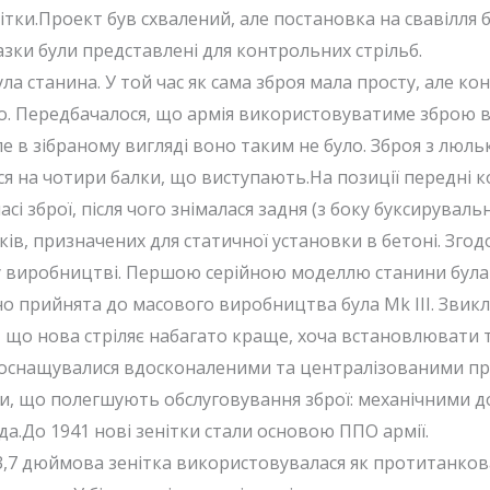
тки.Проект був схвалений, але постановка на свавілля 
азки були представлені для контрольних стрільб.
станина. У той час як сама зброя мала просту, але кон
о. Передбачалося, що армія використовуватиме зброю в
е в зібраному вигляді воно таким не було. Зброя з люль
я на чотири балки, що виступають.На позиції передні ко
сі зброї, після чого знімалася задня (з боку буксирувал
ів, призначених для статичної установки в бетоні. Зго
 у виробництві. Першою серійною моделлю станини була 
о прийнята до масового виробництва була Mk III. Звикл
що нова стріляє набагато краще, хоча встановлювати та
 оснащувалися вдосконаленими та централізованими п
ми, що полегшують обслуговування зброї: механічними 
а.До 1941 нові зенітки стали основою ППО армії.
3,7 дюймова зенітка використовувалася як протитанкова з