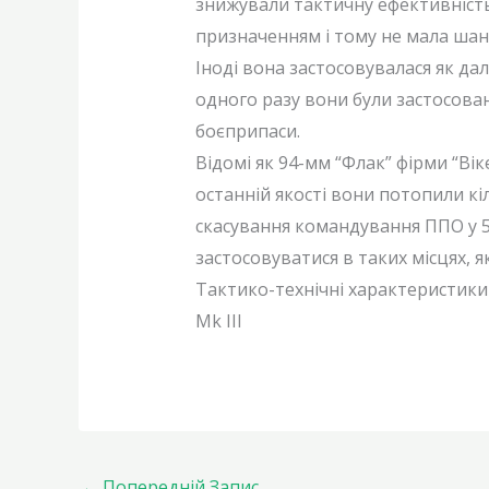
знижували тактичну ефективність 
призначенням і тому не мала шанс
Іноді вона застосовувалася як дал
одного разу вони були застосован
боєприпаси.
Відомі як 94-мм “Флак” фірми “Вік
останній якості вони потопили кі
скасування командування ППО у 5
застосовуватися в таких місцях, я
Тактико-технічні характеристики
Mk III
←
Попередній Запис