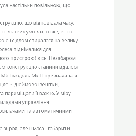
була настільки повільною, що
струкцію, що відповідала часу,
 польових умовах, отже, вона
кою і сідлом спиралася на велику
леса піднімалися для
ьного пристрою) вісь. Незабаром
дом конструкцію станини вдалося
Mk I модель Мк II призначалася
і до 3-дюймової зенітки,
 переміщати її важче. У міру
риладами управління
досилачами та автоматичними
броя, але її маса і габарити