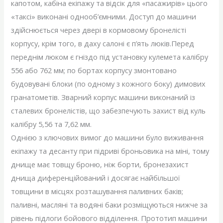
капотом, кабіна екіпажу та відсік для «пасажирів» цього
«таксі» виконані однооб’ємними. Доступ до машини
здійснюється через двері в кормовому бронелісті
корпусу, крім того, в даху салоні є п’ять люків.Перед
переднім люком є ​​гніздо під установку кулемета калібру
556 або 762 мм; по бортах корпусу змонтовано
будовувані блоки (по одному з кожного боку) димових
гранатометів. Зварний корпус машини виконаний із
сталевих бронелістів, що забезпечують захист від куль
калібру 5,56 та 7,62 мм.
Однією з ключових вимог до машини було виживання
екіпажу та десанту при підриві броньовика на міні, тому
днище має товщу броню, ніж борти, бронезахист
днища диференційований і досягає найбільшої
товщини в місцях розташування паливних баків;
паливні, масляні та водяні баки розміщуються нижче за
рівень підлоги бойового відділення. Прототип машини