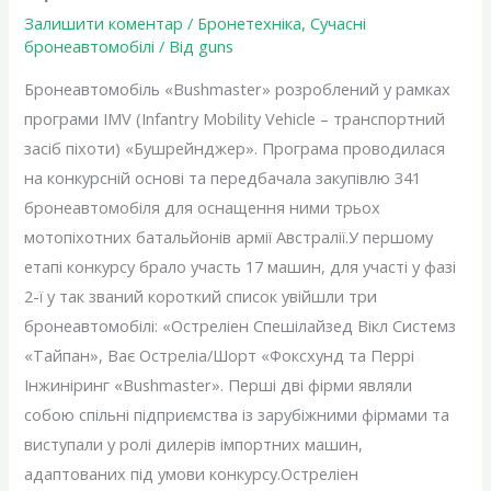
Залишити коментар
/
Бронетехніка
,
Сучасні
бронеавтомобілі
/ Від
guns
Бронеавтомобіль «Bushmaster» розроблений у рамках
програми IMV (Infantry Mobility Vehicle – транспортний
засіб піхоти) «Бушрейнджер». Програма проводилася
на конкурсній основі та передбачала закупівлю 341
бронеавтомобіля для оснащення ними трьох
мотопіхотних батальйонів армії Австралії.У першому
етапі конкурсу брало участь 17 машин, для участі у фазі
2-ї у так званий короткий список увійшли три
бронеавтомобілі: «Остреліен Спешілайзед Вікл Системз
«Тайпан», Ває Остреліа/Шорт «Фоксхунд та Перрі
Інжиніринг «Bushmaster». Перші дві фірми являли
собою спільні підприємства із зарубіжними фірмами та
виступали у ролі дилерів імпортних машин,
адаптованих під умови конкурсу.Остреліен