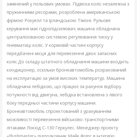
замінений у польових умовах. Підвіска коліс незалежна з
пружинними ресорами, розроблена американською
фірмою Рокуелл та ірландською Тімоні. Рульове
керування має гідропідсилювач; машина обладнана
централізованою системою регулювання тиску у
пневматиці коліс. У кормовій частині корпусу
передбачені місця для перевезення двох запасних
коліс.До складу штатного обладнання машини входить
кондиціонер, оскільки бронеавтомобіль розрахований
на експлуатацію за умов високих температур. Машина
обладнана лебідкою, що працює за рахунок відбору
потужності від двигуна, лебідка встановлена ​​з лівого
боку передньої частини корпусу машини.
Бронеавтомобіль спроектований з урахуванням
можливості перевезення військово-транспортними
літаками Локхід С-130 Геркулес. Менеджер проекту
«Bushmaster» підполковник Майк Філпс в інтерв’ю