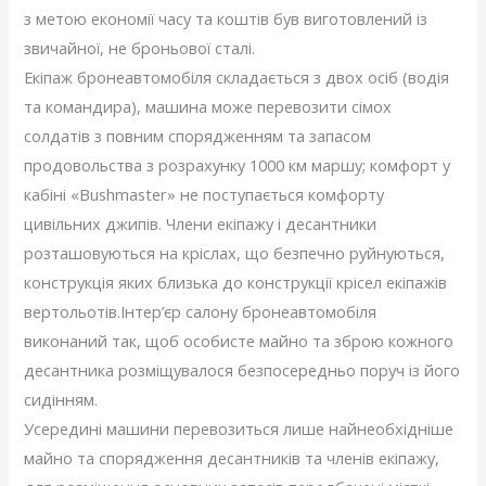
з метою економії часу та коштів був виготовлений із
звичайної, не броньової сталі.
Екіпаж бронеавтомобіля складається з двох осіб (водія
та командира), машина може перевозити сімох
солдатів з повним спорядженням та запасом
продовольства з розрахунку 1000 км маршу; комфорт у
кабіні «Bushmaster» не поступається комфорту
цивільних джипів. Члени екіпажу і десантники
розташовуються на кріслах, що безпечно руйнуються,
конструкція яких близька до конструкції крісел екіпажів
вертольотів.Інтер’єр салону бронеавтомобіля
виконаний так, щоб особисте майно та зброю кожного
десантника розміщувалося безпосередньо поруч із його
сидінням.
Усередині машини перевозиться лише найнеобхідніше
майно та спорядження десантників та членів екіпажу,