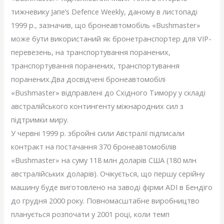
тижневику Jапе’s Dеfепсе Weekly, даному в листопаді
1999 р., зазначив, що бронеавтомобіль «Bushmaster»
може бути використаний як бронетранспортер для VIP-
перевезень, на транспортування поранених,
транспортування поранених, транспортування
поранених.Два досвідчені бронеавтомобілі
«Bushmaster» відправлені до Східного Тимору у складі
австралійського контингенту міжнародних сил з
підтримки миру.
У червні 1999 р. збройні сили Австралії підписали
контракт на постачання 370 бронеавтомобілів
«Bushmaster» на суму 118 млн доларів США (180 млн
австралійських доларів). Очікується, що першу серійну
машину буде виготовлено на заводі фірми ADI в Бендіго
до грудня 2000 року. Повномасштабне виробництво
планується розпочати у 2001 році, коли темп