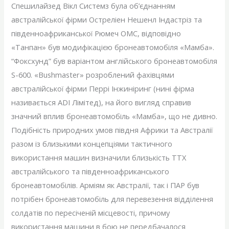
Спешилайзед Вікл Системз була об’єднанням
австралійської фірми Остреліен Нешенл Індастріз та
південноафриканської Рюмеч ОМС, відповідно
«Танпан» був модифікацією бронеавтомобіля «Мамба».
“Фоксхунд” був варіантом англійського бронеавтомобіля
S-600. «Bushmaster» розроблений фахівцями
австралійської фірми Перрі Інжиніринг (нині фірма
називається ADI Лімітед), на його вигляд справив
значний вплив бронеавтомобіль «Мамба», що не дивно.
Подібність природних умов півдня Африки та Австралії
разом із близькими концепціями тактичного
використання машин визначили близькість ТТХ
австралійського та південноафриканського
бронеавтомобілів. Арміям як Австралії, так і ПАР був
потрібен бронеавтомобіль для перевезення відділення
солдатів по пересіченій місцевості, причому
використання машини в бою не передбачалося