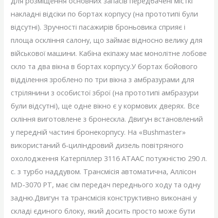
для розміщення основних запасів передбачені місткі
накладні відсіки по бортах корпусу (на прототипі були
відсутні). Зручності пасажирів броньовика сприяє і
площа оскління салону, що займає відносно велику для
військової машини. Кабіна екіпажу має монолітне лобове
скло та два вікна в бортах корпусу.У бортах бойового
відділення зроблено по три вікна з амбразурами для
стрілянини з особистої зброї (на прототипі амбразури
були відсутні), ще одне вікно є у кормових дверях. Все
скління виготовлене з бронескла. Двигун встановлений
у передній частині бронекорпусу. На «Bushmaster»
використаний 6-циліндровий дизель повітряного
охолодження Катерпіллер 3116 АТААС потужністю 290 л.
с. з турбо наддувом. Трансмісія автоматична, Аллісон
MD-3070 РТ, має сім передач переднього ходу та одну
задню.Двигун та трансмісія конструктивно виконані у
складі єдиного блоку, який досить просто може бути