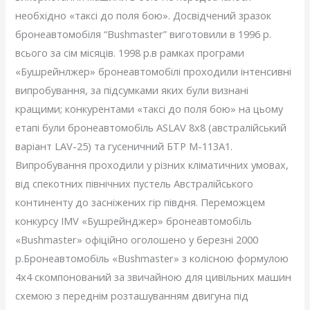
необхідно «таксі до поля бою». Досвідчений зразок
бронеавтомобіля “Bushmaster” виготовили в 1996 р.
всього за сім місяців. 1998 р.в рамках програми
«Бушрейнлжер» бронеавтомобілі проходили інтенсивні
випробування, за підсумками яких були визнані
кращими; конкурентами «таксі до поля бою» на цьому
етапі були бронеавтомобіль ASLAV 8х8 (австралійський
варіант LAV-25) та гусеничний БТР M-113А1.
Випробування проходили у різних кліматичних умовах,
від спекотних північних пустель Австралійського
континенту до засніжених гір півдня. Переможцем
конкурсу IMV «Бушрейнджер» бронеавтомобіль
«Bushmaster» офіційно оголошено у березні 2000
р.Бронеавтомобіль «Bushmaster» з колісною формулою
4х4 скомпонований за звичайною для цивільних машин
схемою з переднім розташуванням двигуна під