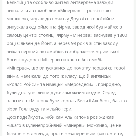
Бельгійці та особливо жителі Антверпена завжди
пишалися автомобілем «Мінерва» — розкішною
машиною, яку аж до початку Другої світової війни
випускала однойменна фірма, завод якої був майже в
самому центрі столиці. Фірму «Мінерва» заснував у 1800
році Сільвен де Йонг, а через 99 років зі стін заводу
виїхав перший автомобіль із зображенням римської
богині мудрості Мінерви на капоті.Автомобілі
«Мінерва», що випускалися до початку першої світової
війни, належали до того ж класу, що й англійські
«Роллс-Ройси» та німецькі «Мерседеси» і, природно,
були доступні лише дуже заможним людям. Серед
власників «Мінерв» були король Бельгії Альберт, багато
зірок Голлівуду та мільйонери.
Досі подейкують, ніби сам Аль Капоне роз’їжджав
Чикаго в куленепробивній «Мінерві». Можливо, це не
більше ніж легенда, проте незаперечним фактом є те,