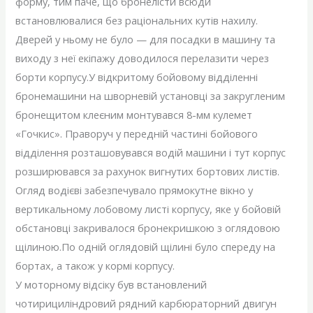
форму, тим паче, що бронелісти всюди
встановлювалися без раціональних кутів нахилу.
Дверей у ньому не було — для посадки в машину та
виходу з неї екіпажу доводилося перелазити через
борти корпусу.У відкритому бойовому відділенні
бронемашини на шворневій установці за закругленим
бронещитом клеєним монтувався 8-мм кулемет
«Гочкис». Праворуч у передній частині бойового
відділення розташовувався водій машини і тут корпус
розширювався за рахунок вигнутих бортових листів.
Огляд водієві забезпечувало прямокутне вікно у
вертикальному лобовому листі корпусу, яке у бойовій
обстановці закривалося бронекришкою з оглядовою
щілиною.По одній оглядовій щілині було спереду на
бортах, а також у кормі корпусу.
У моторному відсіку був встановлений
чотирициліндровий рядний карбюраторний двигун