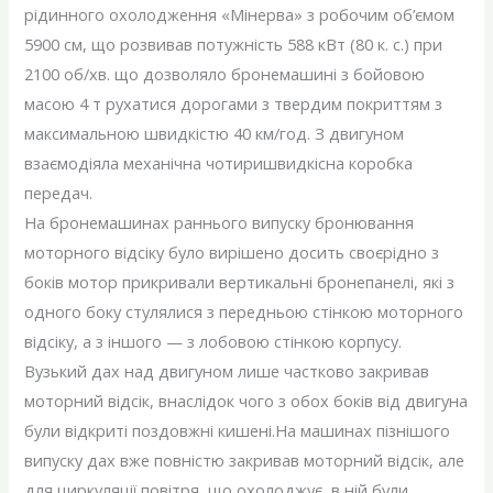
рідинного охолодження «Мінерва» з робочим об’ємом
5900 см, що розвивав потужність 588 кВт (80 к. с.) при
2100 об/хв. що дозволяло бронемашині з бойовою
масою 4 т рухатися дорогами з твердим покриттям з
максимальною швидкістю 40 км/год. З двигуном
взаємодіяла механічна чотиришвидкісна коробка
передач.
На бронемашинах раннього випуску бронювання
моторного відсіку було вирішено досить своєрідно з
боків мотор прикривали вертикальні бронепанелі, які з
одного боку стулялися з передньою стінкою моторного
відсіку, а з іншого — з лобовою стінкою корпусу.
Вузький дах над двигуном лише частково закривав
моторний відсік, внаслідок чого з обох боків від двигуна
були відкриті поздовжні кишені.На машинах пізнішого
випуску дах вже повністю закривав моторний відсік, але
для циркуляції повітря, що охолоджує, в ній були