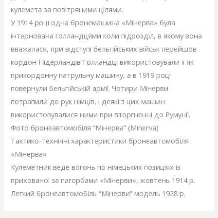
кулемета за повітряними цілями.
У 1914 році одна бронемашина «Мінерва» була
інтернована голландцями коли підрозділ, в якому вона
вважалася, при відступі бельгійських військ перейшов
кордон Нідерландів Голландці використовували її як
прикордонну патрульну машину, а в 1919 році
повернули бельгійській армії. Чотири Мінерви
потрапили до рук німців, і деякі з цих машин
використовувалися ними при вторгненні до Румунії.
Фото бронеавтомобіля “Мінерва” (Minerva)
Тактико-технічні характеристики бронеавтомобіля
«Мінерва»
Кулеметник веде вогонь по німецьких позиціях із
прихованої за пагорбами «Мінерви», жовтень 1914 р.
Легкий бронеавтомобіль “Мінерви” модель 1928 р.