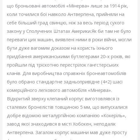
що броньовані автомобілі «Мінерва» лише за 1914 рік,
коли точилися бої навколо Антверпена, прийняли на
себе більший град свинцю, ніж за весь період сухого
закону у Сполучених Штатах Америки.Як би там не було
переваги цих машин, виявлені ними в роки війни, могли
бути дуже вагомим доказом на користь їхнього
придбання американськими бутлегерами 20-х років, які
пройшли під тріскотню перестрілок гангстерських
кланів. Для виробництва справжніх бронеавтомобілів
було обрано стандартне задньопривідне (4×2) шасі
комерційного легкового автомобіля «Мінерва».
Відкритий зверху клепаний корпус виготовлявся із
сталевих бронелістів товщиною 5 мм, що випускалися
добре відомою металургійною компанією «Кокеріль»,
завод якої знаходився в місті Хобокен, неподалік
Антверпена. Загалом корпус машини мав дуже просту