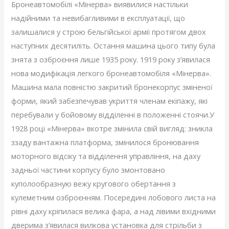
Бронеавтомобілі «Мінерва» виявилися настільки
надійними та невибагливими в експлуатації, що
залишалися у строю бельгійської армії протягом двох
наступних десятиліть. Остання машина цього типу була
знята з озброєння лише 1935 року. 1919 року з’явилася
нова модифікація легкого бронеавтомобіля «Мінерва».
Машина мала повністю закритий бронекорпус зміненої
форми, який забезпечував укриття членам екіпажу, які
перебували у бойовому відділенні в положенні стоячи.У
1928 році «Мінерва» вкотре змінила свій вигляд: зникла
ззаду вантажна платформа, змінилося бронювання
моторного відсіку та відділення управління, на даху
задньої частини корпусу було змонтовано
куполообразную вежу кругового обертання з
кулеметним озброєнням. Посередині лобового листа на
рівні даху кріпилася велика фара, а над лівими вхідними
дверима з’явилася вилкова установка для стрільби з