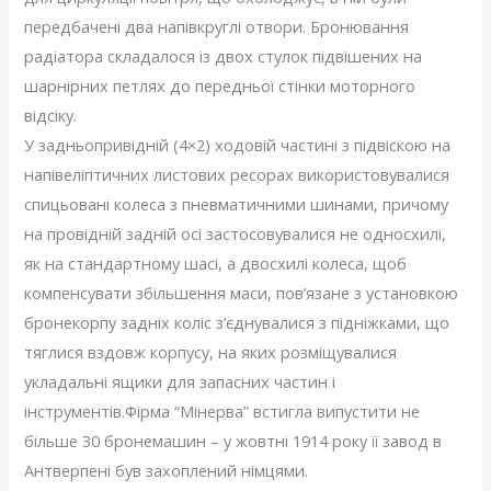
передбачені два напівкруглі отвори. Бронювання
радіатора складалося із двох стулок підвішених на
шарнірних петлях до передньої стінки моторного
відсіку.
У задньопривідній (4×2) ходовій частині з підвіскою на
напівеліптичних листових ресорах використовувалися
спицьовані колеса з пневматичними шинами, причому
на провідній задній осі застосовувалися не односхилі,
як на стандартному шасі, а двосхилі колеса, щоб
компенсувати збільшення маси, пов’язане з установкою
бронекорпу задніх коліс з’єднувалися з підніжками, що
тяглися вздовж корпусу, на яких розміщувалися
укладальні ящики для запасних частин і
інструментів.Фірма “Мінерва” встигла випустити не
більше 30 бронемашин – у жовтні 1914 року її завод в
Антверпені був захоплений німцями.