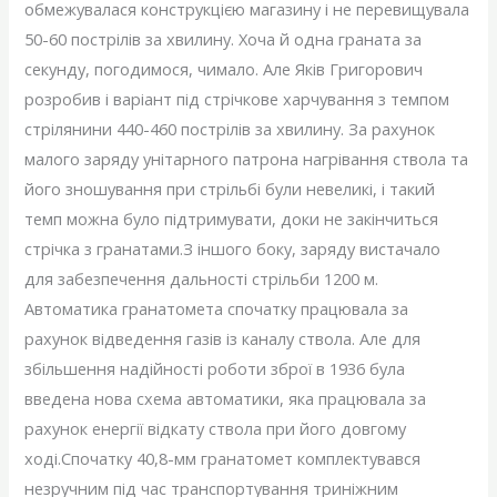
обмежувалася конструкцією магазину і не перевищувала
50-60 пострілів за хвилину. Хоча й одна граната за
секунду, погодимося, чимало. Але Яків Григорович
розробив і варіант під стрічкове харчування з темпом
стрілянини 440-460 пострілів за хвилину. За рахунок
малого заряду унітарного патрона нагрівання ствола та
його зношування при стрільбі були невеликі, і такий
темп можна було підтримувати, доки не закінчиться
стрічка з гранатами.З іншого боку, заряду вистачало
для забезпечення дальності стрільби 1200 м.
Автоматика гранатомета спочатку працювала за
рахунок відведення газів із каналу ствола. Але для
збільшення надійності роботи зброї в 1936 була
введена нова схема автоматики, яка працювала за
рахунок енергії відкату ствола при його довгому
ході.Спочатку 40,8-мм гранатомет комплектувався
незручним під час транспортування триніжним