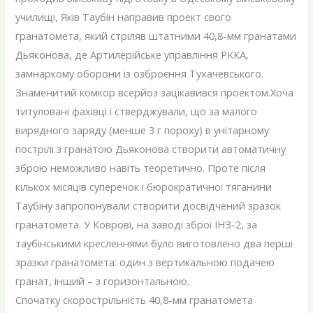
училищі, Яків Таубін направив проект свого
гранатомета, який стріляв штатними 40,8-мм гранатами
Дьяконова, де Артилерійське управління РККА,
замнаркому оборони із озброєння Тухачевського.
Знаменитий комкор всерйоз зацікавився проектом.Хоча
титуловані фахівці і стверджували, що за малого
вирядного заряду (менше 3 г пороху) в унітарному
пострілі з гранатою Дьяконова створити автоматичну
зброю неможливо навіть теоретично. Проте після
кількох місяців суперечок і бюрократичної тяганини
Таубіну запропонували створити досвідчений зразок
гранатомета. У Коврові, на заводі зброї ІНЗ-2, за
таубінськими кресленнями було виготовлено два перші
зразки гранатомета: один з вертикальною подачею
гранат, інший – з горизонтальною.
Спочатку скорострільність 40,8-мм гранатомета