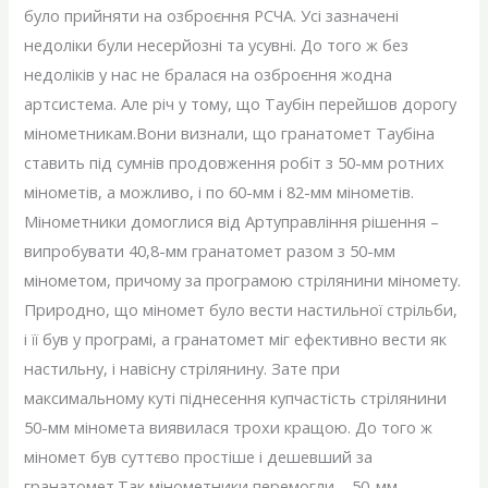
було прийняти на озброєння РСЧА. Усі зазначені
недоліки були несерйозні та усувні. До того ж без
недоліків у нас не бралася на озброєння жодна
артсистема. Але річ у тому, що Таубін перейшов дорогу
мінометникам.Вони визнали, що гранатомет Таубіна
ставить під сумнів продовження робіт з 50-мм ротних
мінометів, а можливо, і по 60-мм і 82-мм мінометів.
Мінометники домоглися від Артуправління рішення –
випробувати 40,8-мм гранатомет разом з 50-мм
мінометом, причому за програмою стрілянини міномету.
Природно, що міномет було вести настильної стрільби,
і її був у програмі, а гранатомет міг ефективно вести як
настильну, і навісну стрілянину. Зате при
максимальному куті піднесення купчастість стрілянини
50-мм міномета виявилася трохи кращою. До того ж
міномет був суттєво простіше і дешевший за
гранатомет.Так мінометники перемогли – 50-мм