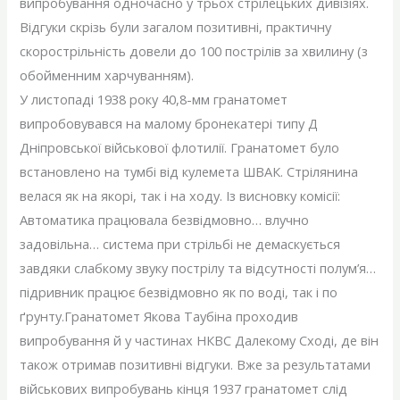
випробування одночасно у трьох стрілецьких дивізіях.
Відгуки скрізь були загалом позитивні, практичну
скорострільність довели до 100 пострілів за хвилину (з
обойменним харчуванням).
У листопаді 1938 року 40,8-мм гранатомет
випробовувався на малому бронекатері типу Д
Дніпровської військової флотилії. Гранатомет було
встановлено на тумбі від кулемета ШВАК. Стрілянина
велася як на якорі, так і на ходу. Із висновку комісії:
Автоматика працювала безвідмовно… влучно
задовільна… система при стрільбі не демаскується
завдяки слабкому звуку пострілу та відсутності полум’я…
підривник працює безвідмовно як по воді, так і по
ґрунту.Гранатомет Якова Таубіна проходив
випробування й у частинах НКВС Далекому Сході, де він
також отримав позитивні відгуки. Вже за результатами
військових випробувань кінця 1937 гранатомет слід