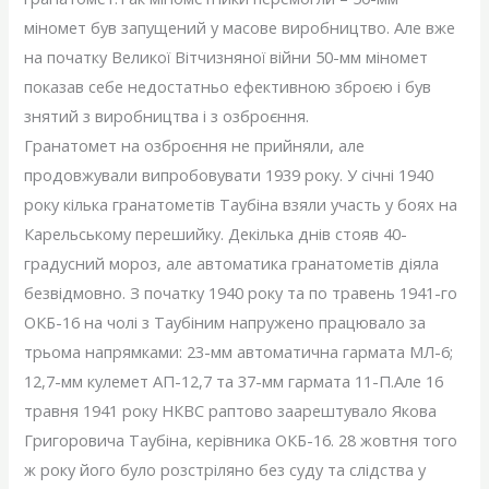
міномет був запущений у масове виробництво. Але вже
на початку Великої Вітчизняної війни 50-мм міномет
показав себе недостатньо ефективною зброєю і був
знятий з виробництва і з озброєння.
Гранатомет на озброєння не прийняли, але
продовжували випробовувати 1939 року. У січні 1940
року кілька гранатометів Таубіна взяли участь у боях на
Карельському перешийку. Декілька днів стояв 40-
градусний мороз, але автоматика гранатометів діяла
безвідмовно. З початку 1940 року та по травень 1941-го
ОКБ-16 на чолі з Таубіним напружено працювало за
трьома напрямками: 23-мм автоматична гармата МЛ-6;
12,7-мм кулемет АП-12,7 та 37-мм гармата 11-П.Але 16
травня 1941 року НКВС раптово заарештувало Якова
Григоровича Таубіна, керівника ОКБ-16. 28 жовтня того
ж року його було розстріляно без суду та слідства у