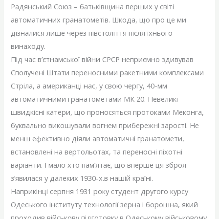
Радянський Союз – батьківщина перших у світі
автоматичних гранатометів. Шкода, що про це ми
дізналися лише через півстоліття після їхнього
винаходу.
Під час в’єтнамської війни СРСР неприємно здивував
Сполучені Штати переносними ракетними комплексами
Стріла, а американці нас, у свою чергу, 40-мм
автоматичними гранатометами МК 20. Невеликі
швидкісні катери, що проносяться протоками Меконга,
буквально викошували вогнем прибережні зарості. Не
менш ефективно діяли автоматичні гранатомети,
встановлені на вертольотах, та переносні піхотні
варіанти. І мало хто пам’ятає, що вперше ця зброя
з’явилася у далеких 1930-х.в нашій країні.
Наприкінці серпня 1931 року студент другого курсу
Одеського інституту технології зерна і борошна, який
проходив військову підготовку в Одеському військовому