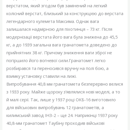
верстатом, який згодом був замінений на легкий
колісний верстат, близький за конструкцією до верстата
легендарного кулемета Максима. Однак вага
залишалася надмірною для піхотинця – 73 кг. Після
модернізації верстата його вага була знижена до 45,5
кг, а до 1939 загальна вага гранатомета доведено до
прийнятних 38 кг. Причому зниження ваги зброї не
погіршило його вогневої сили.Гранатомет легко
розбирався та переносився вручну на полі бою, а
взимку установку ставили на лижі.
Випробування 40,8 мм гранатомета безперервно велися
з 1933 року. Майже щороку з’являлися нові моделі, а то
й малі серії. Так, лише у 1937 році ОКБ-16 виготовило
для військових випробувань 12 гранатометів, а
килимський завод ІНЗ-2 – ще 24. Наприкінці 1937 року
40,8-мм гранатомет Таубіну проходив військові