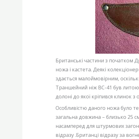
Британські частини з початком Др
ножа і кастета. Деякі колекціон
здається малоймовірним, оскільк
Траншейний ніж BC-41 був литою 
долоні до якої кріпився клинок з
Особливістю даного ножа було те,
загальна довжина – близько 25 см
насамперед для штурмових загоні
відразу .Британці відразу за вогн