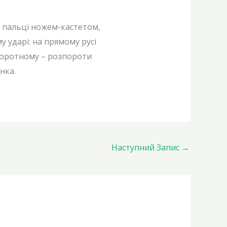
а пальці ножем-кастетом,
у ударі: на прямому русі
воротному – розпороти
нка.
Наступний Запис
→