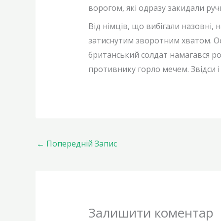
ворогом, які одразу закидали ру
Від німців, що вибігали назовні,
затиснутим зворотним хватом. Осн
британський солдат намагався р
противнику горло мечем. Звідси і
←
Попередній Запис
Залишити коментар