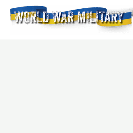
Перейти
до
вмісту