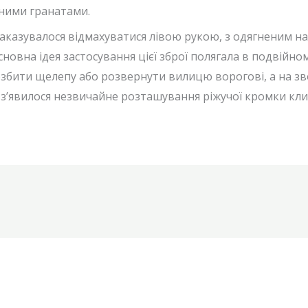
чними гранатами.
 наказувалося відмахуватися лівою рукою, з одягненим н
овна ідея застосування цієї зброї полягала в подвійном
озбити щелепу або розвернути вилицю ворогові, а на з
 з’явилося незвичайне розташування ріжучої кромки кли