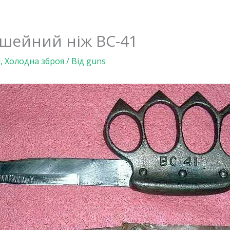
шейний ніж BC-41
і
,
Холодна зброя
/ Від
guns