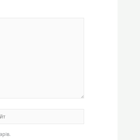
т
арів.