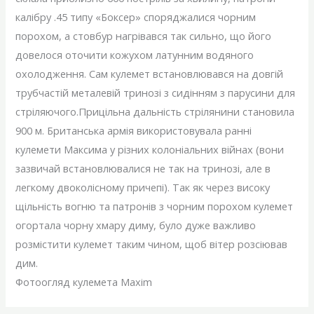
калібру .45 типу «Боксер» споряджалися чорним
порохом, а стовбур нагрівався так сильно, що його
довелося оточити кожухом латунним водяного
охолодження. Сам кулемет встановлювався на довгій
трубчастій металевій тринозі з сидінням з парусини для
стріляючого.Прицільна дальність стрілянини становила
900 м. Британська армія використовувала ранні
кулемети Максима у різних колоніальних війнах (вони
зазвичай встановлювалися не так на тринозі, але в
легкому двоколісному причепі). Так як через високу
щільність вогню та патронів з чорним порохом кулемет
огортала чорну хмару диму, було дуже важливо
розмістити кулемет таким чином, щоб вітер розсіював
дим.
Фотоогляд кулемета Maxim