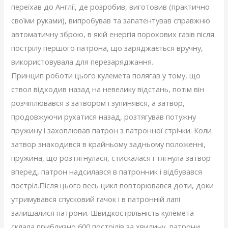
переїхав до Англії, де розробив, виготовив (практично
своїми руками), випробував та запатентував справжню
автоматичну зброю, в якій енергія порохових газів після
пострілу першого патрона, що заряджається вручну,
використовувала для перезаряджання.
Принцип роботи цього кулемета полягав у тому, що
ствол відходив назад на невелику відстань, потім він
розчіплювався з затвором і зупинявся, а затвор,
продовжуючи рухатися назад, розтягував потужну
пружину і захоплював патрон з патронної стрічки. Коли
затвор знаходився в крайньому задньому положенні,
пружина, що розтягнулася, стискалася і тягнула затвор
вперед, патрон надсилався в патронник і відбувався
постріл.Після цього весь цикл повторювався доти, доки
утримувався спусковий гачок і в патронній лапі
залишалися патрони. Швидкострільність кулемета
склала приблизно 600 пострілів за хвилину, патрони