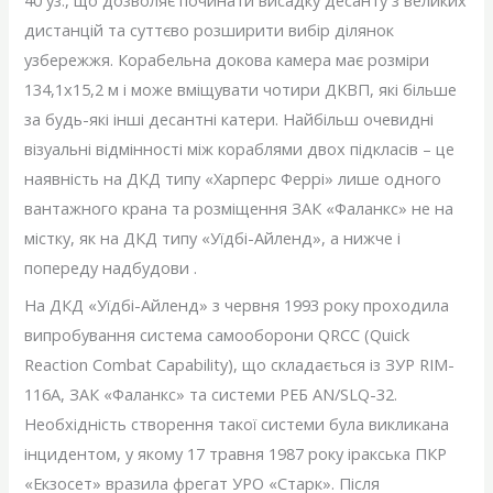
дистанцій та суттєво розширити вибір ділянок
узбережжя. Корабельна докова камера має розміри
134,1х15,2 м і може вміщувати чотири ДКВП, які більше
за будь-які інші десантні катери. Найбільш очевидні
візуальні відмінності між кораблями двох підкласів – це
наявність на ДКД типу «Харперс Феррі» лише одного
вантажного крана та розміщення ЗАК «Фаланкс» не на
містку, як на ДКД типу «Уїдбі-Айленд», а нижче і
попереду надбудови .
На ДКД «Уїдбі-Айленд» з червня 1993 року проходила
випробування система самооборони QRCC (Quick
Reaction Combat Capability), що складається із ЗУР RIM-
116A, ЗАК «Фаланкс» та системи РЕБ AN/SLQ-32.
Необхідність створення такої системи була викликана
інцидентом, у якому 17 травня 1987 року іракська ПКР
«Екзосет» вразила фрегат УРО «Старк». Після