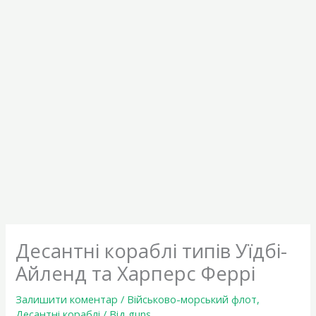
Десантні кораблі типів Уїдбі-
Айленд та Харперс Феррі
Залишити коментар
/
Військово-морський флот
,
Десантні кораблі
/ Від
guns