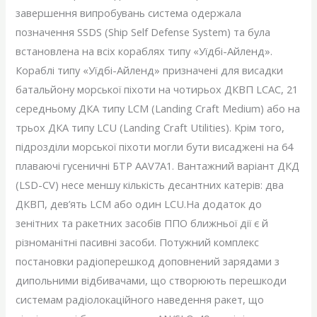
завершення випробувань система одержала
позначення SSDS (Ship Self Defense System) та була
встановлена ​​на всіх кораблях типу «Уїдбі-Айленд».
Кораблі типу «Уїдбі-Айленд» призначені для висадки
батальйону морської піхоти на чотирьох ДКВП LCAC, 21
середньому ДКА типу LCM (Landing Craft Medium) або на
трьох ДКА типу LCU (Landing Craft Utilities). Крім того,
підрозділи морської піхоти могли бути висаджені на 64
плаваючі гусеничні БТР AAV7A1. Вантажний варіант ДКД
(LSD-CV) несе меншу кількість десантних катерів: два
ДКВП, дев’ять LCM або один LCU.На додаток до
зенітних та ракетних засобів ППО ближньої дії є й
різноманітні пасивні засоби. Потужний комплекс
постановки радіоперешкод доповнений зарядами з
дипольними відбивачами, що створюють перешкоди
системам радіолокаційного наведення ракет, що