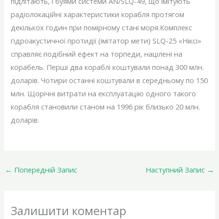
підлітають, і буями системи AN/SLQ-49, що імітують
радіолокаційні характеристики корабля протягом
декількох годин при помірному стані моря.Комплекс
гідроакустичної протидії (імітатор мети) SLQ-25 «Ніксі»
справляє подібний ефект на торпеди, націлені на
корабель. Перші два кораблі коштували понад 300 млн.
доларів. Чотири останні коштували в середньому по 150
млн. Щорічні витрати на експлуатацію одного такого
корабля становили станом на 1996 рік близько 20 млн.
доларів.
←
Попередній Запис
Наступний Запис
→
Залишити коментар