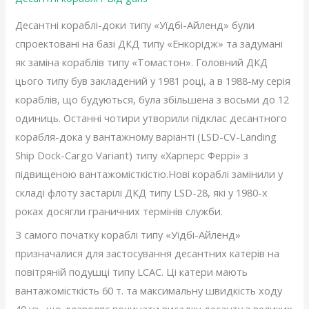
Десантні кораблі-доки типу «Уїдбі-Айленд» були
спроектовані на базі ДКД типу «Енкорідж» та задумані
як заміна кораблів типу «Томастон». Головний ДКД
цього типу був закладений у 1981 році, а в 1988-му серія
кораблів, що будуються, була збільшена з восьми до 12
одиниць. Останні чотири утворили підклас десантного
корабля-дока у вантажному варіанті (LSD-CV-Landing
Ship Dock-Cargo Variant) типу «Харперс Феррі» з
підвищеною вантажомісткістю.Нові кораблі замінили у
складі флоту застарілі ДКД типу LSD-28, які у 1980-х
роках досягли граничних термінів служби.
З самого початку кораблі типу «Уїдбі-Айленд»
призначалися для застосування десантних катерів на
повітряній подушці типу LCAC. Ці катери мають
вантажомісткість 60 т. та максимальну швидкість ходу
40 уз., що дозволяє починати висадку десанту з великих