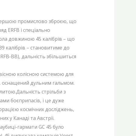
а першою промислово зброєю, що
яд ERFB і спеціально
ола довжиною 45 калібрів – що
39 калібрів – становитиме до
RFB-BB), дальність збільшиться
вісною колісною системою для
і, оснащений дульним гальмом.
литою.Дальність стрільби з
ми боєприпасів, і це дуже
орацією космічних досліджень,
х у Канаді та Австрії.
гаубиці-гармати GC 45 було
N-45 випускала компанія Voest-