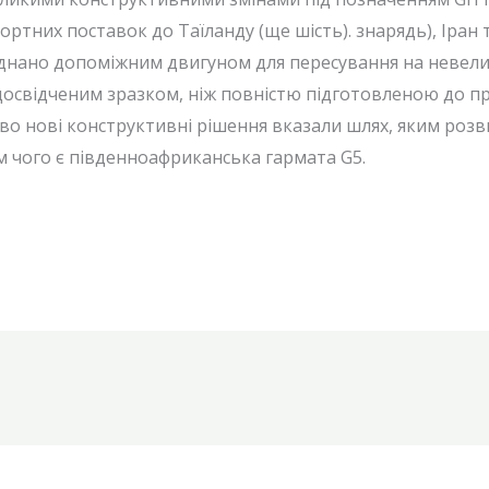
ртних поставок до Таїланду (ще шість). знарядь), Іран т
нано допоміжним двигуном для пересування на невеликі
е досвідченим зразком, ніж повністю підготовленою до
ово нові конструктивні рішення вказали шлях, яким роз
 чого є південноафриканська гармата G5.