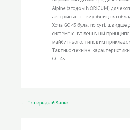
Alpine (згодом NORICUM) для експо
австрійського виробництва облад
Хоча GC 45 була, по суті, швидш
системою, втілені в ній принцип
майбутнього, типовим прикладом
Тактико-технічні характеристики
GC-45
←
Попередній Запис