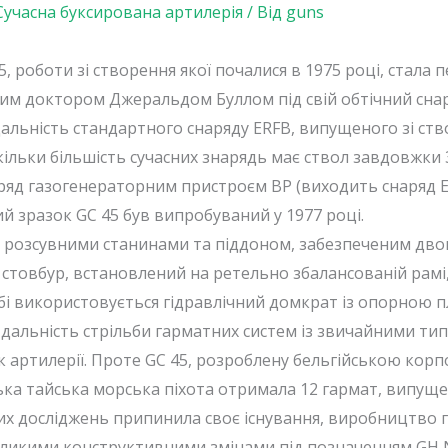
Сучасна буксирована артилерія
/ Від
guns
5, роботи зі створення якої почалися в 1975 році, стал
им доктором Джеральдом Буллом під свій обтічний снар
альність стандартного снаряду ERFB, випущеного зі ств
кільки більшість сучасних знарядь має ствол завдовжки 
ряд газогенераторним пристроєм ВР (виходить снаряд E
й зразок GC 45 був випробуваний у 1977 році.
а розсувними станинами та піддоном, забезпеченим дво
стовбур, встановлений на ретельно збалансованій рам
бі використовується гідравлічний домкрат із опорною п
дальність стрільби гарматних систем із звичайними типа
артилерії. Проте GC 45, розроблену бельгійською корп
ка тайська морська піхота отримала 12 гармат, випущени
них досліджень припинила своє існування, виробництво 
евеликими конструктивними змінами під позначенням GH 