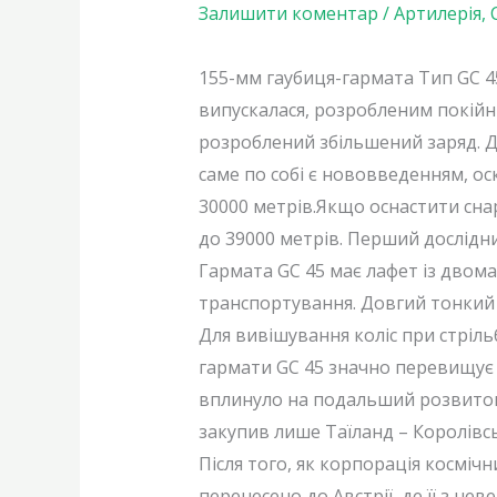
Залишити коментар
/
Артилерія
,
155-мм гаубиця-гармата Тип GC 4
випускалася, розробленим покійн
розроблений збільшений заряд. Д
саме по собі є нововведенням, ос
30000 метрів.Якщо оснастити сна
до 39000 метрів. Перший дослідни
Гармата GC 45 має лафет із двом
транспортування. Довгий тонкий 
Для вивішування коліс при стріль
гармати GC 45 значно перевищує 
вплинуло на подальший розвиток 
закупив лише Таїланд – Королівсь
Після того, як корпорація косміч
перенесено до Австрії, де її з н