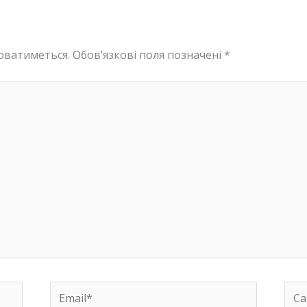
юватиметься.
Обов’язкові поля позначені
*
Email*
Сай