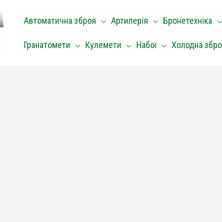
Автоматична зброя
Артилерія
Бронетехніка
Гранатомети
Кулемети
Набої
Холодна збр