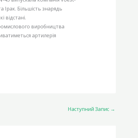
а Ірак. Більшість знарядь
 відстані.
 промислового виробництва
виватиметься артилерія
Наступний Запис
→