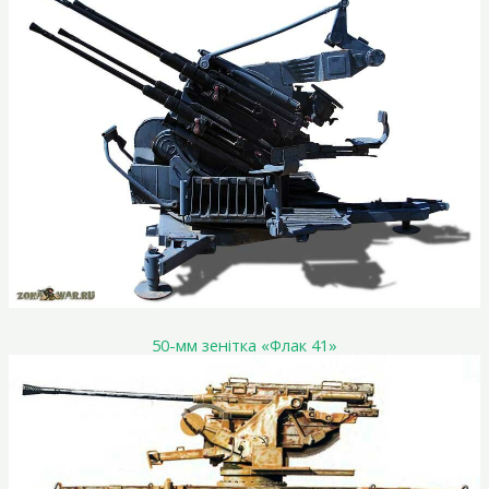
50-мм зенітка «Флак 41»