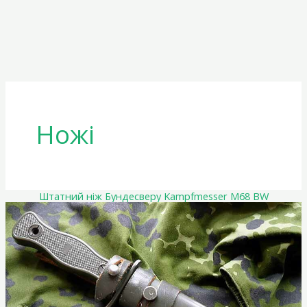
Ножі
Штатний ніж Бундесверу Kampfmesser M68 BW