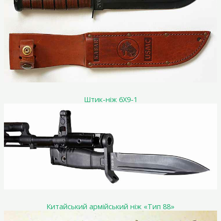
Штик-ніж 6X9-1
Китайський армійський ніж «Тип 88»