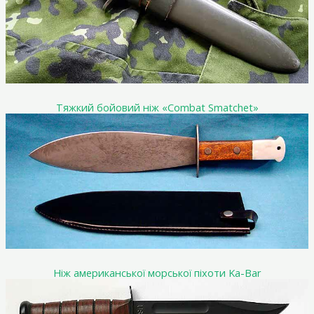
Тяжкий бойовий ніж «Combat Smatchet»
Ніж американської морської піхоти Ka-Bar