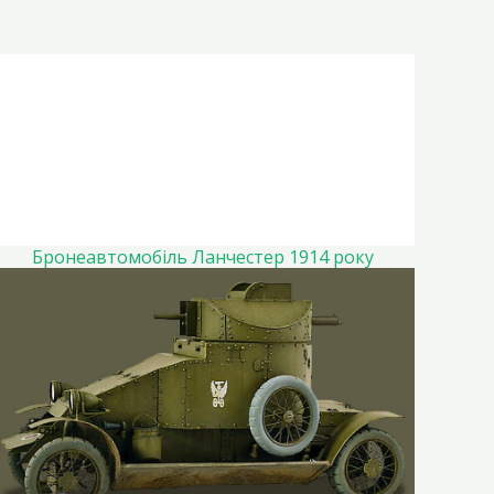
Бронеавтомобіль Ланчестер 1914 року