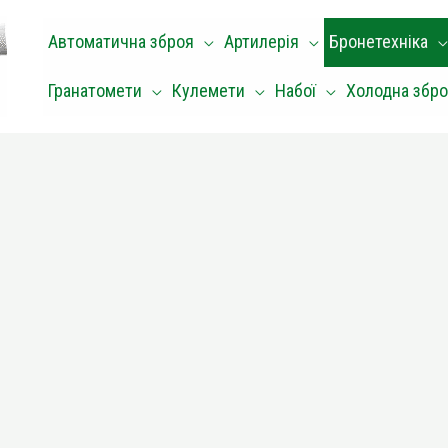
Автоматична зброя
Артилерія
Бронетехніка
Гранатомети
Кулемети
Набої
Холодна збр