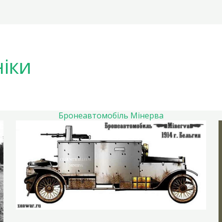
іки
Бронеавтомобіль Мінерва