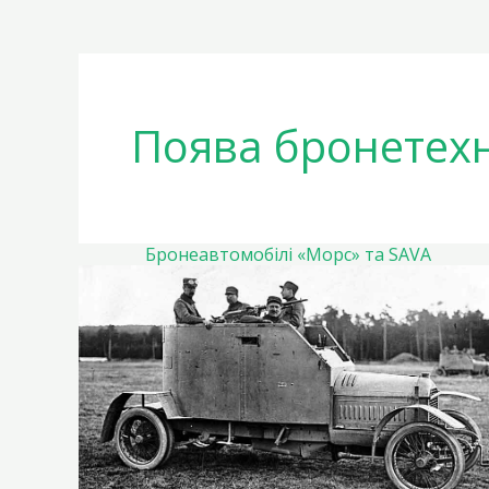
Поява бронетехн
Бронеавтомобілі «Морс» та SAVA