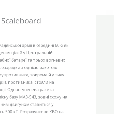
 Scaleboard
дянської армії в середині 60-х як
ення цілей у Центральній
табної батареї та трьох вогневих
ерезарядки з однією ракетою
упротивника, зокрема й у тилу.
дків противника, стояли на
ації. Одноступенева ракета
сну базу MA3-543, зовні схожу на
вним двигуном ставиться у
ь 500 кТ. Розрахункове КВО на