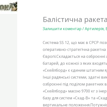
Балістична ракета
Залишити коментар
/
Артилерія
,
Система SS 12, що має в СРСР поз
оперативно-стратегічна ракетна
Європі.Складається на озброєнні л
батарей, до кожної з яких входя
«Скейлборд» є єдиним штатним яд
Інші радянські системи, здатні 
озброєнні під поділом ракетних в
«Скейлборд» масою 9700 кг з інер
базу для систем «Скад-В» та «Ск
вертикальне положення.Потужніст