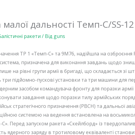
 малої дальності Темп-С/SS-12
Балістичні ракети
/ Від
guns
начення TP 1 «Темп-С» та 9М76, надійшла на озброєння Ра
 система, призначена для виконання завдань щодо знищ
ише на рівні групи армії в бригаді, що складається зі ш
ть три підйомно-пускові установки та три машини для п
ерним засобом командувача фронту для поразки армії с
виконувати завдання щодо поразки тилу армійських поря
ійськ стратегічного призначення (РВСН) та дальньої аві
ційною системою на ведення встановлена ​​на восьмиколі
ад-С». Перед запуском ракета «Скейлборд» із твердопали
ь ядерного заряду в тротиловому еквіваленті становит