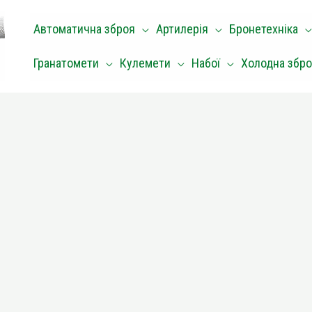
Автоматична зброя
Артилерія
Бронетехніка
Гранатомети
Кулемети
Набої
Холодна збр