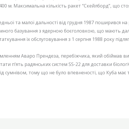
400 м. Максимальна кількість ракет “Скейлборд”, що стоя
едньої та малої дальності від грудня 1987 поширився на 
емного базування з ядерною боєголовкою, що мають дальні
статкування їх обслуговування з 1 серпня 1988 року підляг
домленням Аваро Прендеза, перебіжчика, який обіймав вис
ати п’ять радянських систем SS-22 для доставки біолог
д сумнівом, тому що не було впевненості, що Куба має т