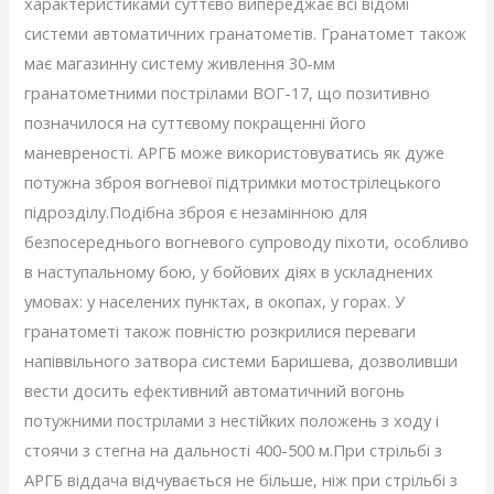
характеристиками суттєво випереджає всі відомі
системи автоматичних гранатометів. Гранатомет також
має магазинну систему живлення 30-мм
гранатометними пострілами ВОГ-17, що позитивно
позначилося на суттєвому покращенні його
маневреності. АРГБ може використовуватись як дуже
потужна зброя вогневої підтримки мотострілецького
підрозділу.Подібна зброя є незамінною для
безпосереднього вогневого супроводу піхоти, особливо
в наступальному бою, у бойових діях в ускладнених
умовах: у населених пунктах, в окопах, у горах. У
гранатометі також повністю розкрилися переваги
напіввільного затвора системи Баришева, дозволивши
вести досить ефективний автоматичний вогонь
потужними пострілами з нестійких положень з ходу і
стоячи з стегна на дальності 400-500 м.При стрільбі з
АРГБ віддача відчувається не більше, ніж при стрільбі з