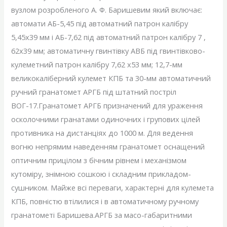
вузлом розробленого А. Ф. Баришевим який включає:
автомати АБ-5,45 під автоматний патрон калібру
5,45х39 мм і АБ-7,62 під автоматний патрон калібру 7 ,
62х39 мм; автоматичну гвинтівку АВБ під гвинтівково-
кулеметний патрон калібру 7,62 х53 мм; 12,7-мм
великокаліберний кулемет КПБ та 30-мм автоматичний
ручний гранатомет АРГБ під штатний постріл
ВОГ-17.Гранатомет АРГБ призначений для ураження
осколочними гранатами одиночних і групових цілей
противника на дистанціях до 1000 м. Для ведення
вогню непрямим наведенням гранатомет оснащений
оптичним прицілом з бічним рівнем і механізмом
кутоміру, знімною сошкою і складним прикладом-
сушником. Майже всі переваги, характерні для кулемета
КПБ, повністю втілилися і в автоматичному ручному
гранатометі Баришева.АРГБ за масо-габаритними