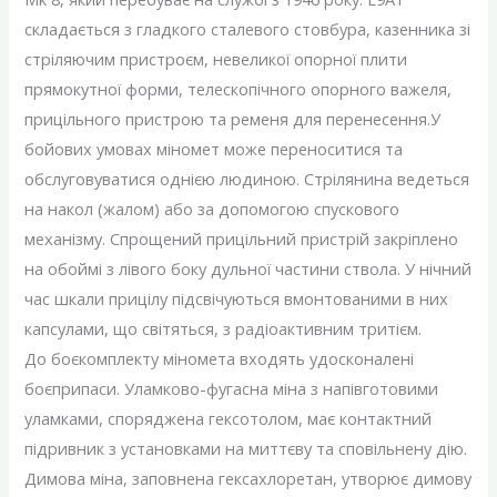
складається з гладкого сталевого стовбура, казенника зі
стріляючим пристроєм, невеликої опорної плити
прямокутної форми, телескопічного опорного важеля,
прицільного пристрою та ременя для перенесення.У
бойових умовах міномет може переноситися та
обслуговуватися однією людиною. Стрілянина ведеться
на накол (жалом) або за допомогою спускового
механізму. Спрощений прицільний пристрій закріплено
на обоймі з лівого боку дульної частини ствола. У нічний
час шкали прицілу підсвічуються вмонтованими в них
капсулами, що світяться, з радіоактивним тритієм.
До боєкомплекту міномета входять удосконалені
боєприпаси. Уламково-фугасна міна з напівготовими
уламками, споряджена гексотолом, має контактний
підривник з установками на миттєву та сповільнену дію.
Димова міна, заповнена гексахлоретан, утворює димову