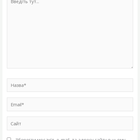
тут...
Назва*
Email*
Сайт
Зберегти моє ім'я, e-mail, та адресу сайту в цьому