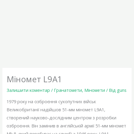
Міномет L9А1
Залишити коментар
/
Гранатомети
,
Міномети
/ Від
guns
1979 року на озброєння сухопутних військ
Великобританії надійшов 51-мм міномет L9A1,
створений науково-дослідним центром з розробки
озброєння. Він замінив в англійській армії 51-мм міномет
Mk 8, який перебуває на службі з 1946 року. L9A1