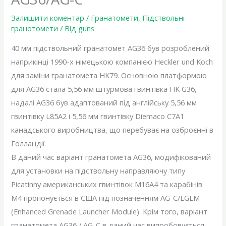
Залишити коментар
/
Гранатомети
,
Підствольні
гранотомети
/ Від
guns
40 мм підствольний гранатомет AG36 був розроблений
наприкінці 1990-х німецькою компанією Heckler und Koch
для заміни гранатомета HK79. Основною платформою
для AG36 стала 5,56 мм штурмова гвинтівка HK G36,
надалі AG36 був адаптований під англійську 5,56 мм
гвинтівку L85A2 і 5,56 мм гвинтівку Diemaco C7A1
канадського виробництва, що перебуває на озброєнні в
Голландії.
В даний час варіант гранатомета AG36, модифікований
для установки на підствольну направляючу типу
Picatinny американських гвинтівок M16A4 та карабінів
M4 пропонується в США під позначенням AG-C/EGLM
(Enhanced Grenade Launcher Module). Крім того, варіант
гранатомета AG36 / AG-C в даний час випробовується