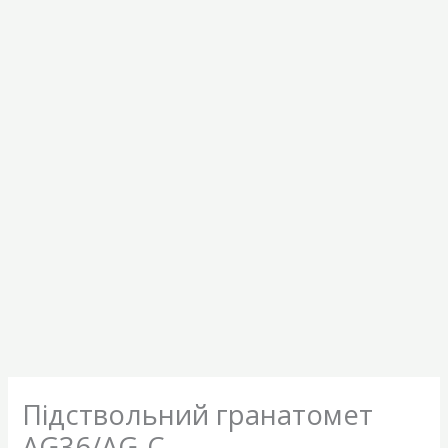
Підствольний гранатомет
AG36/AG-C