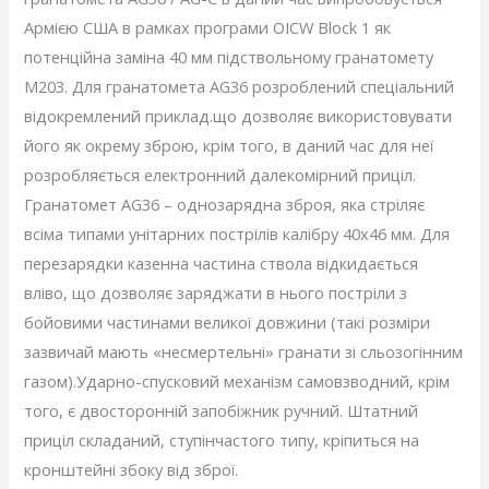
Армією США в рамках програми OICW Block 1 як
потенційна заміна 40 мм підствольному гранатомету
M203. Для гранатомета AG36 розроблений спеціальний
відокремлений приклад.що дозволяє використовувати
його як окрему зброю, крім того, в даний час для неї
розробляється електронний далекомірний приціл.
Гранатомет AG36 – однозарядна зброя, яка стріляє
всіма типами унітарних пострілів калібру 40х46 мм. Для
перезарядки казенна частина ствола відкидається
вліво, що дозволяє заряджати в нього постріли з
бойовими частинами великої довжини (такі розміри
зазвичай мають «несмертельні» гранати зі сльозогінним
газом).Ударно-спусковий механізм самовзводний, крім
того, є двосторонній запобіжник ручний. Штатний
приціл складаний, ступінчастого типу, кріпиться на
кронштейні збоку від зброї.