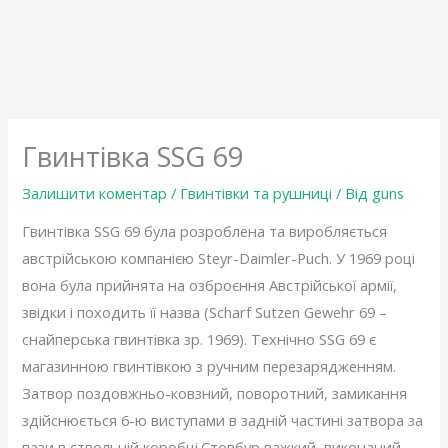
Гвинтівка SSG 69
Залишити коментар
/
Гвинтівки та рушниці
/ Від
guns
Гвинтівка SSG 69 була розроблена та виробляється
австрійською компанією Steyr-Daimler-Puch. У 1969 році
вона була прийнята на озброєння Австрійської армії,
звідки і походить її назва (Scharf Sutzen Gewehr 69 –
снайперська гвинтівка зр. 1969). Технічно SSG 69 є
магазинною гвинтівкою з ручним перезарядженням.
Затвор поздовжньо-ковзний, поворотний, замикання
здійснюється 6-ю виступами в задній частині затвора за
пази в ствольній коробці.Стовбур важкий, виконаний