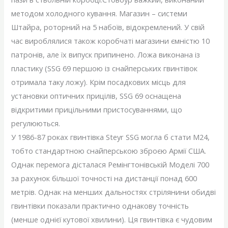
методом холодного кування. Магазин – системи
Штайра, роторний на 5 набоїв, відокремлений. У свій
час вироблялися також коробчаті магазини ємністю 10
патронів, але їх випуск припинено. Ложа виконана із
пластику (SSG 69 першою із снайперських гвинтівок
отримала таку ложу). Крім посадкових місць для
установки оптичних прицілів, SSG 69 оснащена
відкритими прицільними пристосуваннями, що
регулюються.
У 1986-87 роках гвинтівка Steyr SSG могла б стати М24,
тобто стандартною снайперською зброєю Армії США.
Однак перемога дісталася Ремінгтонівській Моделі 700
за рахунок більшої точності на дистанції понад 600
метрів. Однак на менших дальностях стрілянини обидві
гвинтівки показали практично однакову точність
(менше однієї кутової хвилини). Ця гвинтівка є чудовим