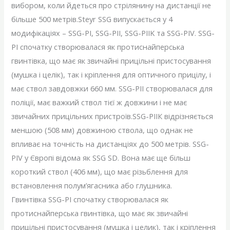
вибором, коли йдеться про стрілянину на дистанції не
більше 500 метрів.Steyr SSG випускається у 4
модифікаціях – SSG-PI, SSG-PII, SSG-PIIK та SSG-PIV. SSG-
PI спочатку створювалася як протиснайперська
гвинтівка, що має як звичайні прицільні пристосування
(мушка і целік), так і кріплення для оптичного прицілу, і
має ствол завдовжки 660 мм. SSG-PII створювалася для
поліції, має важкий ствол тієї ж довжини і не має
звичайних прицільних пристроїв.SSG-PIIК відрізняється
меншою (508 мм) довжиною ствола, що однак не
впливає на точність на дистанціях до 500 метрів. SSG-
PIV у Європі відома як SSG SD. Вона має ще більш
короткий ствол (406 мм), що має різьблення для
встановлення полум’ягасника або глушника.
Гвинтівка SSG-PI спочатку створювалася як
протиснайперська гвинтівка, що має як звичайні
прицільні пристосування (мушка і целик), так і кріплення