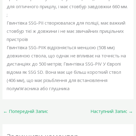
для оптичного прицілу, і має стовбур завдовжки 660 мм.
;
Гвинтівка SSG-PII створювалася для поліції, має важкий
стовбур тієї ж довжини і не має звичайних прицільних
пристроїв
Гвинтівка SSG-PIIK відрізняється меншою (508 мм)
довжиною ствола, що однак не впливає на точність на
дистанціях до 500 метрів; Гвинтівка SSG-PIV У Європі
відома як SSG SD. Вона має ще більш короткий ствол
(406 мм), що має різьблення для встановлення
полум’ягасника або глушника
←
Попередній Запис
Наступний Запис
→