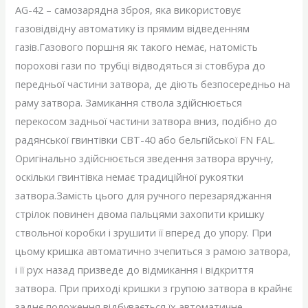
AG-42 – самозарядна зброя, яка використовує
газовідвідну автоматику із прямим відведенням
газів.Газового поршня як такого немає, натомість
порохові гази по трубці відводяться зі стовбура до
передньої частини затвора, де діють безпосередньо на
раму затвора. Замикання ствола здійснюється
перекосом задньої частини затвора вниз, подібно до
радянської гвинтівки СВТ-40 або бельгійської FN FAL.
Оригінально здійснюється зведення затвора вручну,
оскільки гвинтівка немає традиційної рукоятки
затвора.Замість цього для ручного перезаряджання
стрілок повинен двома пальцями захопити кришку
ствольної коробки і зрушити її вперед до упору. При
цьому кришка автоматично зчепиться з рамою затвора,
і її рух назад призведе до відмикання і відкриття
затвора. При приході кришки з групою затвора в крайнє
заднє положення відбувається їх автоматичне