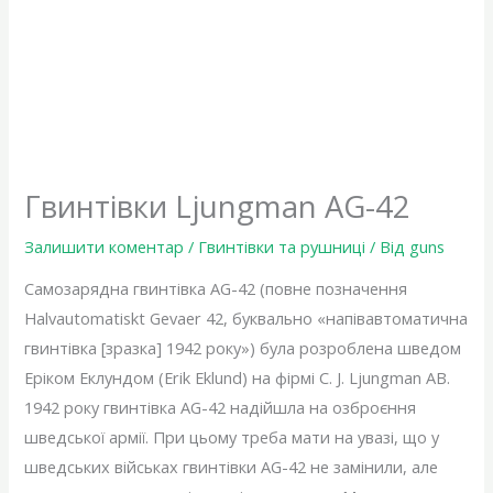
Гвинтівки Ljungman AG-42
Залишити коментар
/
Гвинтівки та рушниці
/ Від
guns
Самозарядна гвинтівка AG-42 (повне позначення
Halvautomatiskt Gevaer 42, буквально «напівавтоматична
гвинтівка [зразка] 1942 року») була розроблена шведом
Еріком Еклундом (Erik Eklund) на фірмі C. J. Ljungman AB.
1942 року гвинтівка AG-42 надійшла на озброєння
шведської армії. При цьому треба мати на увазі, що у
шведських військах гвинтівки AG-42 не замінили, але