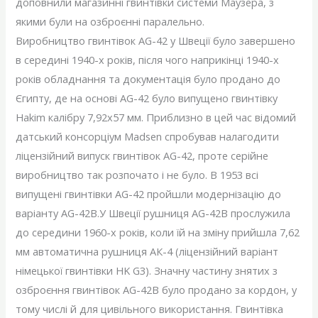
доповнили магазинні гвинтівки системи Маузера, з
якими були на озброєнні паралельно.
Виробництво гвинтівок AG-42 у Швеції було завершено
в середині 1940-х років, після чого наприкінці 1940-х
років обладнання та документація було продано до
Єгипту, де на основі AG-42 було випущено гвинтівку
Hakim калібру 7,92х57 мм. Приблизно в цей час відомий
датський консорціум Madsen спробував налагодити
ліцензійний випуск гвинтівок AG-42, проте серійне
виробництво так розпочато і не було. В 1953 всі
випущені гвинтівки AG-42 пройшли модернізацію до
варіанту AG-42В.У Швеції рушниця AG-42В прослужила
до середини 1960-х років, коли їй на зміну прийшла 7,62
мм автоматична рушниця АК-4 (ліцензійний варіант
німецької гвинтівки HK G3). Значну частину знятих з
озброєння гвинтівок AG-42В було продано за кордон, у
тому числі й для цивільного використання. Гвинтівка