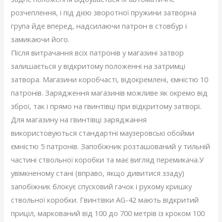
розчеплення, і під дією зворотної пружини затворна
група йде вперед, надсилаючи патрон в стовбур і
замикаючи його.
Після витрачання всіх патронів у магазині затвор
залишається у відкритому положенні на затримці
затвора. Магазини коробчасті, відокремлені, ємністю 10
патронів. Зарядження магазинів можливе як окремо від
зброї, так і прямо на гвинтівці при відкритому затворі.
Для магазину на гвинтівці заряджання
використовуються стандартні маузеровські обойми
ємністю 5 патронів. Запобіжник розташований у тильній
частині ствольної коробки та має вигляд перемикача.У
увімкненому стані (вправо, якщо дивитися ззаду)
запобіжник блокує спусковий гачок і рухому кришку
ствольної коробки. Гвинтівки AG-42 мають відкритий
приціл, маркований від 100 до 700 метрів із кроком 100