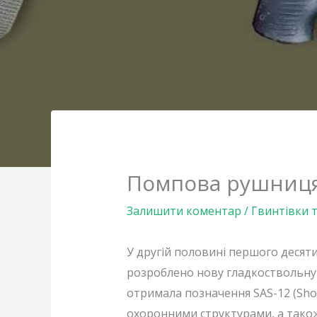
Помпова рушниця
Залишити коментар
/
Гвинтівки 
У другій половині першого десяти
розроблено нову гладкоствольну 
отримала позначення SAS-12 (Sho
охоронними структурами, а також 