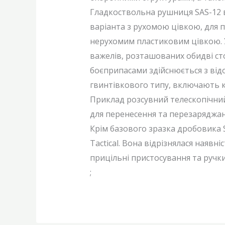
Гладкоствольна рушниця SAS-12 в
варіанта з рухомою цівкою, для 
нерухомим пластиковим цівкою. 
важелів, розташованих обидві с
боєприпасами здійснюється з від
гвинтівкового типу, включають кр
Приклад розсувний телескопічний
для перенесення та перезаряджанн
Крім базового зразка дробовика S
Tactical. Вона відрізнялася наявні
прицільні пристосування та ручки 
;