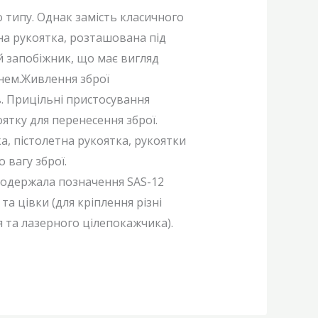
типу. Однак замість класичного
на рукоятка, розташована під
 запобіжник, що має вигляд
нем.Живлення зброї
. Прицільні пристосування
ятку для перенесення зброї.
а, пістолетна рукоятка, рукоятки
 вагу зброї.
о одержала позначення SAS-12
та цівки (для кріплення різні
я та лазерного цілепокажчика).