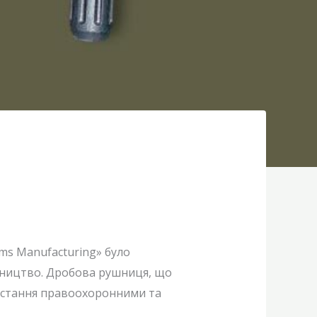
rms Manufacturing» було
обництво. Дробова рушниця, що
ристання правоохоронними та