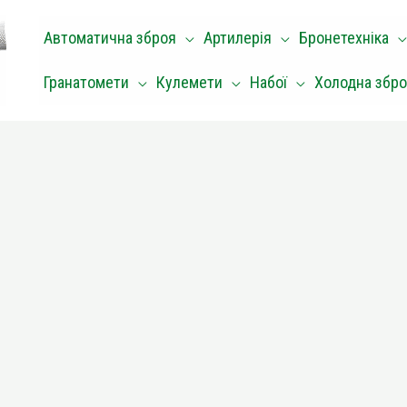
Автоматична зброя
Артилерія
Бронетехніка
Гранатомети
Кулемети
Набої
Холодна збр