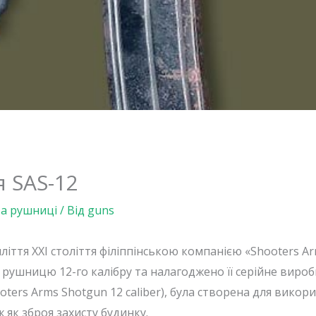
 SAS-12
та рушниці
/ Від
guns
ліття XXI століття філіппінською компанією «Shooters A
рушницю 12-го калібру та налагоджено її серійне вир
oters Arms Shotgun 12 caliber), була створена для вико
як зброя захисту будинку.