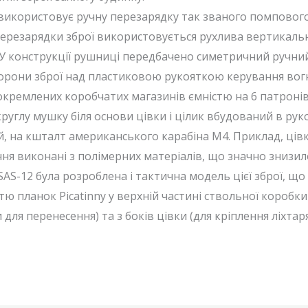
икористовує ручну перезарядку так званого помпового 
перезарядки зброї використовується рухлива вертикаль
У конструкції рушниці передбачено симетричний ручний
торони зброї над пластиковою рукояткою керування вог
окремлених коробчатих магазинів ємністю на 6 патронів
углу мушку біля основи цівки і цілик вбудований в руко
, на кшталт американського карабіна М4. Приклад, цівк
я виконані з полімерних матеріалів, що значно знизило
AS-12 була розроблена і тактична модель цієї зброї, щ
стю планок Picatinny у верхній частині ствольної коробки 
для перенесення) та з боків цівки (для кріплення ліхтар