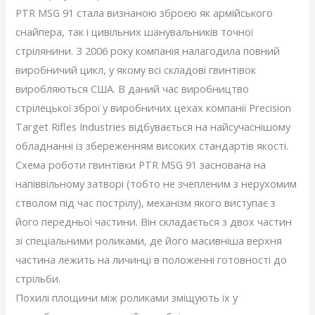
PTR MSG 91 стала визнаною зброєю як армійського
снайпера, так і цивільних шанувальників точної
стрілянини. З 2006 року компанія налагодила повний
виробничий цикл, у якому всі складові гвинтівок
виробляються США. В даний час виробництво
стрілецької зброї у виробничих цехах компанії Precision
Target Rifles Industries відбувається на найсучаснішому
обладнанні із збереженням високих стандартів якості.
Схема роботи гвинтівки PTR MSG 91 заснована на
напіввільному затворі (тобто не зчепленим з нерухомим
стволом під час пострілу), механізм якого виступає з
його передньої частини. Він складається з двох частин
зі спеціальними роликами, де його масивніша верхня
частина лежить на личинці в положенні готовності до
стрільби.
Похилі площини між роликами зміщують їх у