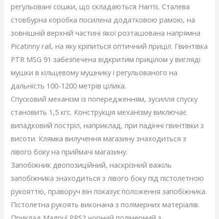
регульовані сошки, що складаються Harris. Сталева
стовбурна коробка посилена додатковою рамою, на
зовнішній верхній частині якої розташована напрямна
Picatinny rail, на яку кріпиться оптичний приціл. Гвинтівка
PTR MSG 91 забезпечена відкритим прицілом у вигляді
мушки в кільцевому мушнику і регульованого на
дальність 100-1200 метрів цілика.
Спусковий механізм із попередженням, зусилля спуску
становить 1,5 кгс. Конструкція механізму виключає
випадковий постріл, наприклад, при падінні гвинтівки з
висоти. Клямка вилучення магазину знаходиться з
лівого боку на приймачі магазину.
Запобіжник двопозиційний, наскрізний важіль
запобіжника знаходиться з лівого боку під пістолетною
рукояттю, праворуч він показує положення запобіжника.
Пістолетна рукоять виконана з полімерних матеріалів.
Приклад Magpul PRS2 чорний полімерний з