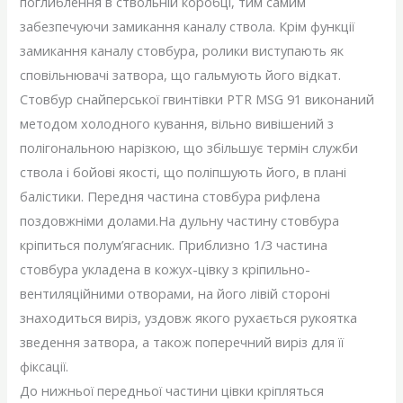
поглиблення в ствольній коробці, тим самим
забезпечуючи замикання каналу ствола. Крім функції
замикання каналу стовбура, ролики виступають як
сповільнювачі затвора, що гальмують його відкат.
Стовбур снайперської гвинтівки PTR MSG 91 виконаний
методом холодного кування, вільно вивішений з
полігональною нарізкою, що збільшує термін служби
ствола і бойові якості, що поліпшують його, в плані
балістики. Передня частина стовбура рифлена
поздовжніми долами.На дульну частину стовбура
кріпиться полум’ягасник. Приблизно 1/3 частина
стовбура укладена в кожух-цівку з кріпильно-
вентиляційними отворами, на його лівій стороні
знаходиться виріз, уздовж якого рухається рукоятка
зведення затвора, а також поперечний виріз для її
фіксації.
До нижньої передньої частини цівки кріпляться