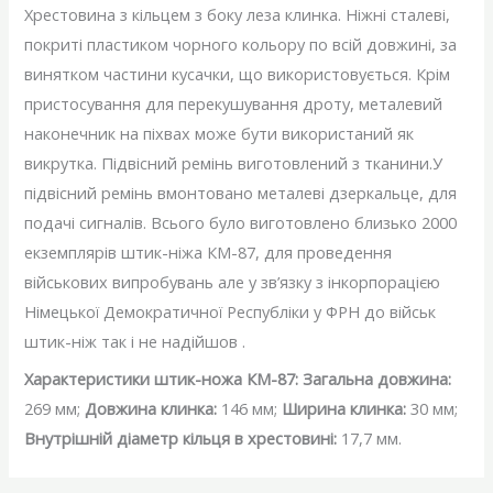
Хрестовина з кільцем з боку леза клинка. Ніжні сталеві,
покриті пластиком чорного кольору по всій довжині, за
винятком частини кусачки, що використовується. Крім
пристосування для перекушування дроту, металевий
наконечник на піхвах може бути використаний як
викрутка. Підвісний ремінь виготовлений з тканини.У
підвісний ремінь вмонтовано металеві дзеркальце, для
подачі сигналів. Всього було виготовлено близько 2000
екземплярів штик-ніжа КМ-87, для проведення
військових випробувань але у зв’язку з інкорпорацією
Німецької Демократичної Республіки у ФРН до військ
штик-ніж так і не надійшов .
Характеристики штик-ножа КМ-87:
Загальна довжина:
269 мм;
Довжина клинка:
146 мм;
Ширина клинка:
30 мм;
Внутрішній діаметр кільця в хрестовині:
17,7 мм.