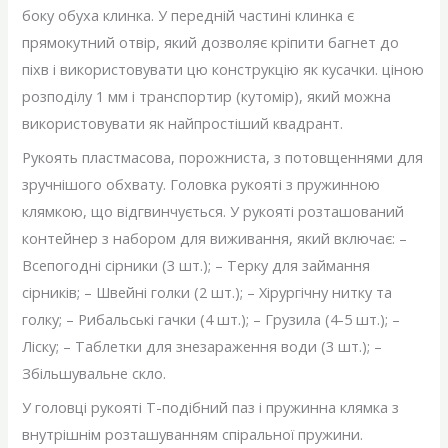
боку обуха клинка. У передній частині клинка є
прямокутний отвір, який дозволяє кріпити багнет до
піхв і використовувати цю конструкцію як кусачки. ціною
розподілу 1 мм і транспортир (кутомір), який можна
використовувати як найпростіший квадрант.
Рукоять пластмасова, порожниста, з потовщеннями для
зручнішого обхвату. Головка рукояті з пружинною
клямкою, що відгвинчується. У рукояті розташований
контейнер з набором для виживання, який включає: –
Всепогодні сірники (3 шт.); – Терку для займання
сірників; – Швейні голки (2 шт.); – Хірургічну нитку та
голку; – Рибальські гачки (4 шт.); – Грузила (4-5 шт.); –
Ліску; – Таблетки для знезараження води (3 шт.); –
Збільшувальне скло.
У головці рукояті Т-подібний паз і пружинна клямка з
внутрішнім розташуванням спіральної пружини.