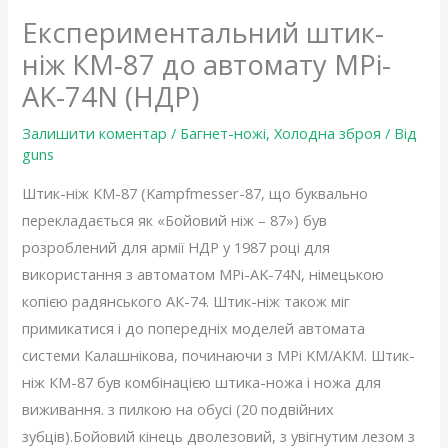
Експериментальний штик-
ніж КМ-87 до автомату MPi-
AK-74N (НДР)
Залишити коментар
/
Багнет-ножі
,
Холодна зброя
/ Від
guns
Штик-ніж КМ-87 (Kampfmesser-87, що буквально
перекладається як «Бойовий ніж – 87») був
розроблений для армії НДР у 1987 році для
використання з автоматом MPi-AK-74N, німецькою
копією радянського АК-74. Штик-ніж також міг
примикатися і до попередніх моделей автомата
системи Калашнікова, починаючи з MPi KM/АКМ. Штик-
ніж КМ-87 був комбінацією штика-ножа і ножа для
виживання. з пилкою на обусі (20 подвійних
зубців).Бойовий кінець дволезовий, з увігнутим лезом з