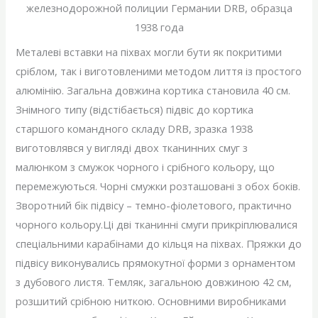
Металеві вставки на піхвах могли бути як покритими
сріблом, так і виготовленими методом лиття із простого
алюмінію. Загальна довжина кортика становила 40 см.
Знімного типу (відстібається) підвіс до кортика
старшого командного складу DRB, зразка 1938
виготовлявся у вигляді двох тканинних смуг з
малюнком з смужок чорного і срібного кольору, що
перемежуються. Чорні смужки розташовані з обох боків.
Зворотний бік підвісу – темно-фіолетового, практично
чорного кольору.Ці дві тканинні смуги прикріплювалися
спеціальними карабінами до кільця на піхвах. Пряжки до
підвісу виконувались прямокутної форми з орнаментом
з дубового листя. Темляк, загальною довжиною 42 см,
розшитий срібною ниткою. Основними виробниками