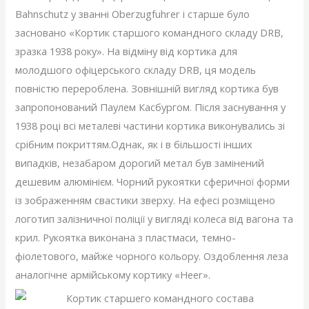
Bahnschutz у званні Oberzugfuhrer і старше було
засновано «Кортик старшого командного складу DRB,
зразка 1938 року». На відміну від кортика для
молодшого офіцерського складу DRB, ця модель
повністю перероблена. Зовнішній вигляд кортика був
запропонований Паулем Касбургом. Після заснування у
1938 році всі металеві частини кортика виконувались зі
срібним покриттям.Однак, як і в більшості інших
випадків, незабаром дорогий метал був замінений
дешевим алюмінієм. Чорний рукоятки сферичної форми
із зображенням свастики зверху. На ефесі розміщено
логотип залізничної поліції у вигляді колеса від вагона та
крил. Рукоятка виконана з пластмаси, темно-
фіолетового, майже чорного кольору. Оздоблення леза
аналогічне армійському кортику «Heer».