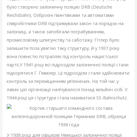
було створено залізничну поліцію DRB (Deutsche
Reichsbahn). Озброєні гвинтівками та автоматами
співробітники DRB підтримували закон та порядок на
залізниці, а також запобігали пограбуванням,
промисловому шпигунству та саботажу. Гітлер було
залишити поза увагою таку структуру, й у 1937 року
вона повністю потрапляє під контроль нацистської
партії.У 1941 році всі підрозділи залізничної поліції стали
підкорятися Г. Гіммлер. Ці підрозділи стали здійснювати
контроль за переміщенням ув’язнених. На той час у
лавах цієї організації налічувалося понад мільйон осіб. У
1944 році ця структура стала називатися SS-Bahnschutz.
У 1938 році для офіцерів Німецької залізничної поліції