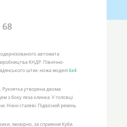
 68
модернізованого автомата
иробництва КНДР. Північно-
радянського штик-ножа моделі
6х4
а. Рукоятка утворена двома
м з боку леза клинка. У головці
. Ніжні сталеві. Підвісний ремінь
ики, імовірно, за сприяння Куби.