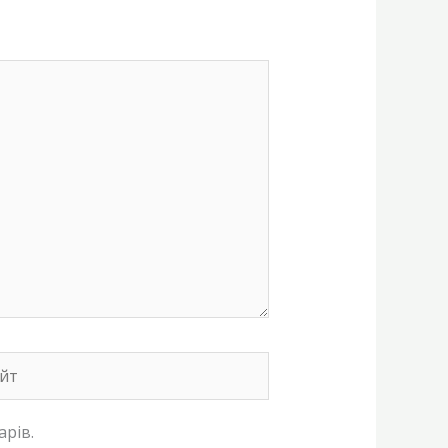
т
арів.