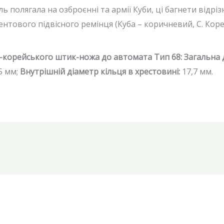
ль полягала на озброєнні та армії Куби, ці багнети відрі
нтового підвісного ремінця (Куба – коричневий, С. Кор
о-корейського штик-ножа до автомата Тип 68: Загальна
5 мм;
Внутрішній діаметр кільця в хрестовині:
17,7 мм.