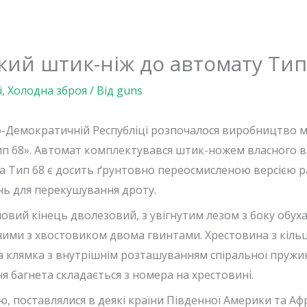
кий штик-ніж до автомату Тип
і
,
Холодна зброя
/ Від
guns
но-Демократичній Республіці розпочалося виробництво 
ип 68». Автомат комплектувався штик-ножем власного в
а Тип 68 є досить ґрунтовно переосмисленою версією 
нь для перекушування дроту.
овий кінець дволезовий, з увігнутим лезом з боку обух
ими з хвостовиком двома гвинтами. Хрестовина з кільце
а клямка з внутрішнім розташуванням спіральної пружини
 багнета складається з номера на хрестовині.
ю, поставлялися в деякі країни Південної Америки та Афр