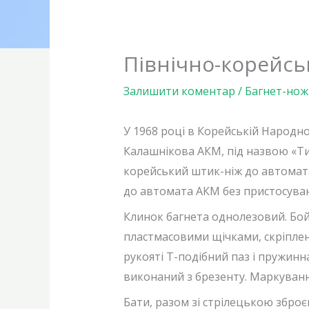
Північно-корейсь
Залишити коментар
/
Багнет-нож
У 1968 році в Корейській Народ
Калашнікова АКМ, під назвою «Т
корейський штик-ніж до автомат
до автомата АКМ без пристосува
Клинок багнета однолезовий. Бой
пластмасовими щічками, скріплен
рукояті Т-подібний паз і пружинн
виконаний з брезенту. Маркування
Бати, разом зі стрілецькою зброє