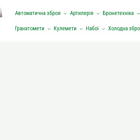
Автоматична зброя
Артилерія
Бронетехніка
Гранатомети
Кулемети
Набої
Холодна збр