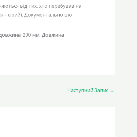
зняються від тих, хто перебував на
ея – сірий). Документально цю
 довжина:
290 мм;
Довжина
Наступний Запис
→