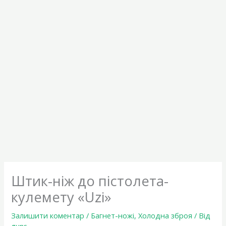
Штик-ніж до пістолета-
кулемету «Uzi»
Залишити коментар
/
Багнет-ножі
,
Холодна зброя
/ Від
guns