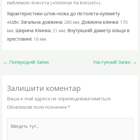
емблемою Кнесета («mishmar ha knesset»).
Характеристики штик-ножа до пістолета-кулемету
«Uzi»:
Загальна довжина:
280 мм;
Довжина клинка:
170
мм;
Ширина Клинка:
21 мм;
Внутрішній діаметр кільця в
хрестовині:
16 мм.
←
Попередній Запис
Наступний Запис
→
Залишити коментар
Ваша e-mail адреса не оприлюднюватиметься.
Обов’язкові поля позначені
*
Введіть
тут...