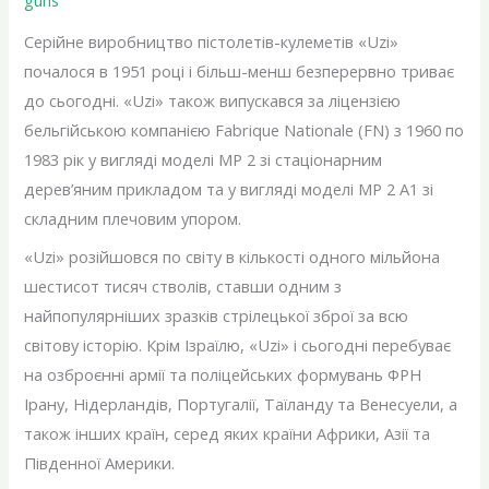
Серійне виробництво пістолетів-кулеметів «Uzi»
почалося в 1951 році і більш-менш безперервно триває
до сьогодні. «Uzi» також випускався за ліцензією
бельгійською компанією Fabrique Nationale (FN) з 1960 по
1983 рік у вигляді моделі МР 2 зі стаціонарним
дерев’яним прикладом та у вигляді моделі МР 2 А1 зі
складним плечовим упором.
«Uzi» розійшовся по світу в кількості одного мільйона
шестисот тисяч стволів, ставши одним з
найпопулярніших зразків стрілецької зброї за всю
світову історію. Крім Ізраїлю, «Uzi» і сьогодні перебуває
на озброєнні армії та поліцейських формувань ФРН
Ірану, Нідерландів, Португалії, Таїланду та Венесуели, а
також інших країн, серед яких країни Африки, Азії та
Південної Америки.