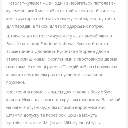
Пістолет-кулемет «Uzi» один з небагатьох пістолетів-
кулеметів, який має свій штатний штик-ніж, більшість
конструкторів не бачать у ньому необхідності. , тобто
для парадів, а також для господарських потреб.
Штик-ніж до пістолета-кулемету «Uzi» вироблявся в
Бельгії на заводі Fabrique National. Клинок багнета
асиметрично-дволезвій. Рукоятка утворена двома
сталевими щічками, скріпленими з хвостовиком двома
гвинтами. У головці рукояті Т-подібний паз і пружинна
клямка з внутрішнім розташуванням спіральної
пружини.
Хрестовина пряма з кільцем для ствола з боку обуха
клинка. Ніжні пластмасові з круглим шпеньком. Зазвичай
на багні відсутні будь-які штампи виробника або
штампи допуску та перевірок. Зрідка можуть
зустрічатися шти IMI (Israeli Military Industry) та з