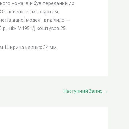
цього ножа, він був переданий до
О Словенії, всім солдатам,
нетів даної моделі, виділило —
 р., ніж M1951/J коштував 25
м; Ширина клинка: 24 мм.
Наступний Запис
→