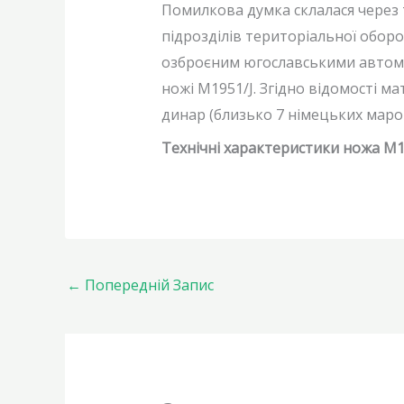
Помилкова думка склалася через т
підрозділів територіальної оборон
озброєним югославськими автомата
ножі M1951/J. Згідно відомості ма
динар (близько 7 німецьких марок
Технічні характеристики ножа M19
←
Попередній Запис