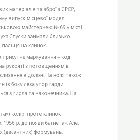
их матеріалів та зброї з СРСР,
ому випуск місцевої моделі
йськовою майстернею № 69 у місті
обуха.Спуски займали близько
 пальця на клинок.
а присутнє маркування – код
рма рукояті з потовщенням в
рослизання в долоні.На ножі також
н (з боку леза упор гарди
ться з гирла та наконечника. На
та») колір, проте клинок
1956 р. до появи багнета». Але,
их (десантних) формувань.