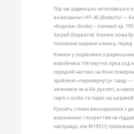
Під час радянсько-югославської кр
включаючи і HP-40 (Bodez/s/ — Ки
«бодежа» (bodez – кинжал) зр. 19
Загреб (Хорватія). Клинок ножа б
половини ширини клинка, перед г
Клинок у порівнянні з радянськи
виробника: п’ятикутна зірка код 
середній частині, на бічні поверх
зроблено «перевернуту» гарду — 
загинався не в бік рукояті, а нав
гирлі є скоба та підвіс на шкіряній
Рукоять і піхви виконувалися з д
вороненню і покриттям не піддава
насправді, ніж M1951/J призначав