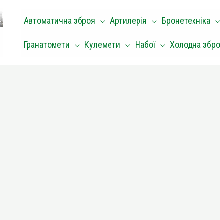
Автоматична зброя
Артилерія
Бронетехніка
Гранатомети
Кулемети
Набої
Холодна збр