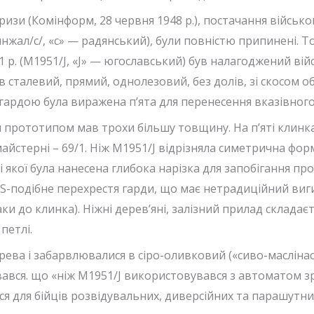
изи (Комінформ, 28 червня 1948 р.), постачання військов
нжал/c/, «с» — радянський), були повністю припинені. Т
51 р. (M1951/J, «J» — югославський) був налагоджений ві
ув сталевий, прямий, однолезовий, без долів, зі скосом 
ардою була виражена п’ята для перенесення вказівного
м прототипом мав трохи більшу товщину. На п’яті клинк
майстерні – 69/1. Ніж M1951/J відрізняла симетрична фо
ні якої була нанесена глибока нарізка для запобігання п
S-подібне перехрестя гарди, що має нетрадиційний виги
паки до клинка). Ніжні дерев’яні, залізний прилад складає
 петлі.
ерева і забарвлювалися в сіро-оливковий («сиво-маслінас
вся. що «ніж M1951/J використовувався з автоматом зр. 
ся для бійців розвідувальних, диверсійних та парашутн