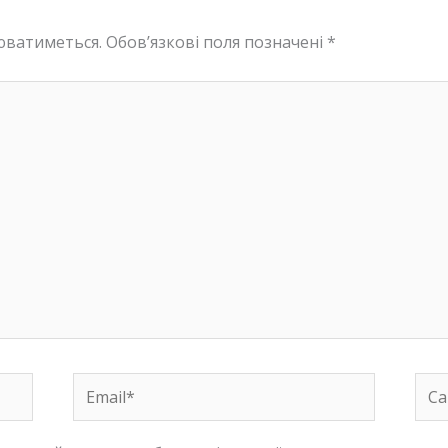
юватиметься.
Обов’язкові поля позначені
*
Email*
Сай