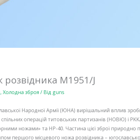
 розвідника M1951/J
і
,
Холодна зброя
/ Від
guns
лавської Народної Армії (ЮНА) вирішальний вплив зроби
с спільних операцій титовських партизанів (НОВЮ) і PKK
рними ножами» та HP-40. Частина цієї зброї природно п
пом першого місцевого ножа розвідника – югославсько