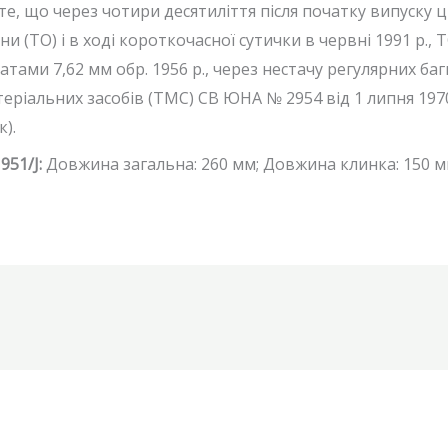
е, що через чотири десятиліття після початку випуску 
и (ТО) і в ході короткочасної сутички в червні 1991 р., Т
ми 7,62 мм обр. 1956 р., через нестачу регулярних баг
теріальних засобів (ТМС) СВ ЮHA № 2954 від 1 липня 1970
).
51/J:
Довжина загальна: 260 мм; Довжина клинка: 150 м