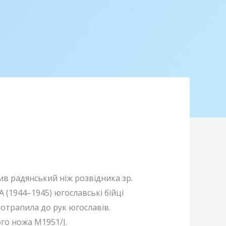
в радянський ніж розвідника зр.
A (1944–1945) югославські бійці
отрапила до рук югославів.
го ножа M1951/J.