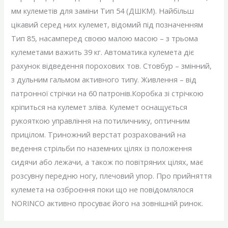
мм кулеметів для заміни Тип 54 (ДШКМ). Найбільш
цікавий серед них кулемет, відомий під позначенням
Тип 85, насамперед своєю малою масою – з трьома
кулеметами важить 39 кг. Автоматика кулемета діє
рахунок відведення порохових тов. Стовбур – змінний,
з дульним гальмом активного типу. Живлення – від
патронної стрічки на 60 патронів.Коробка зі стрічкою
кріпиться на кулемет зліва. Кулемет оснащується
рукояткою управління на потиличнику, оптичним
прицілом. Триножний верстат розрахований на
ведення стрільби по наземних цілях із положення
сидячи або лежачи, а також по повітряних цілях, має
розсувну передню ногу, плечовий упор. Про прийняття
кулемета на озброєння поки що не повідомлялося
NORINCO активно просуває його на зовнішній ринок.