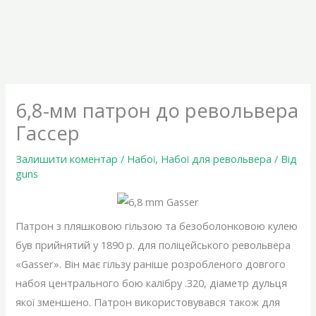
6,8-мм патрон до револьвера
Гассер
Залишити коментар
/
Набої
,
Набої для револьвера
/ Від
guns
Патрон з пляшковою гільзою та безоболонковою кулею
був прийнятий у 1890 р. для поліцейського револьвера
«Gasser». Він має гільзу раніше розробленого довгого
набоя центрального бою калібру .320, діаметр дульця
якої зменшено. Патрон використовувався також для