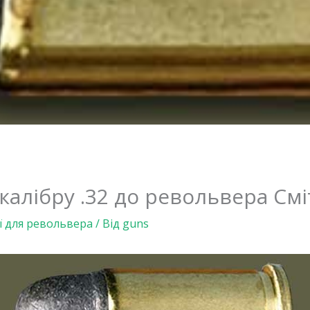
алібру .32 до револьвера Смі
ї для револьвера
/ Від
guns