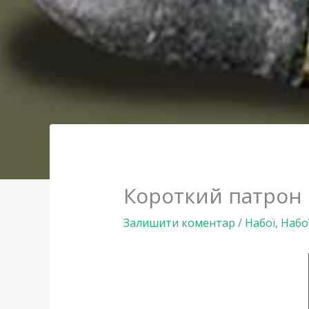
Короткий патрон к
Залишити коментар
/
Набої
,
Набо