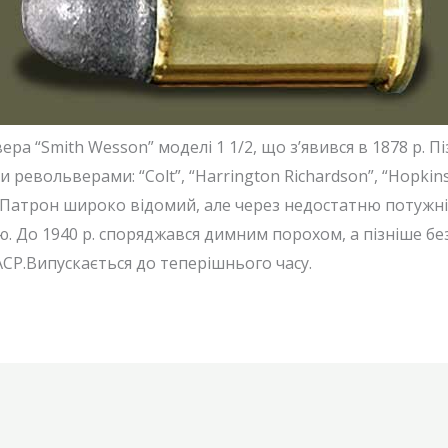
а “Smith Wesson” моделі 1 1/2, що з’явився в 1878 р. П
ольверами: “Colt”, “Harrington Richardson”, “Hopkins Al
ін. Патрон широко відомий, але через недостатню потужні
 До 1940 р. споряджався димним порохом, а пізніше бе
АСР.Випускається до теперішнього часу.