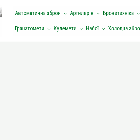
Автоматична зброя
Артилерія
Бронетехніка
Гранатомети
Кулемети
Набої
Холодна збр