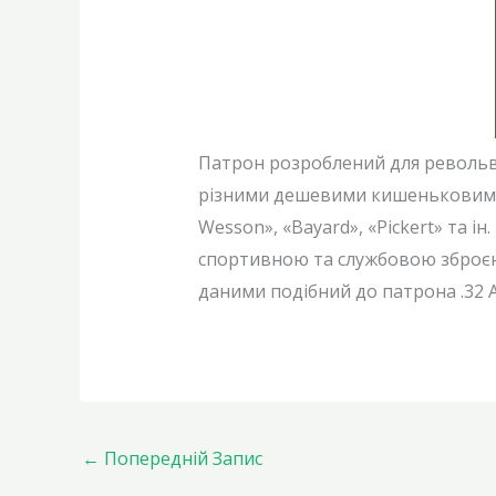
Патрон розроблений для револьвер
різними дешевими кишеньковими рев
Wesson», «Bayard», «Pickert» та 
спортивною та службовою зброєю.
даними подібний до патрона .32 
←
Попередній Запис