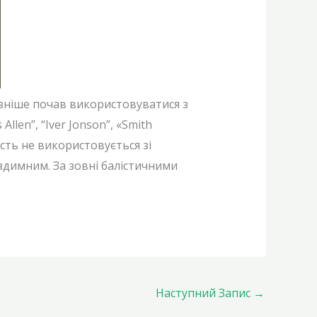
ізніше почав використовуватися з
len”, “Iver Jonson”, «Smith
сть не використовується зі
здимним. За зовні балістичними
Наступний Запис
→