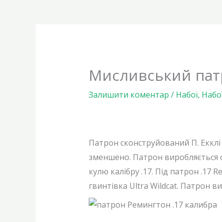
Мисливський патр
Залишити коментар
/
Набої
,
Набо
Патрон сконструйований П. Екклі 
зменшено. Патрон виробляється ф
кулю калібру .17. Під патрон .17 
гвинтівка Ultra Wildcat. Патрон 