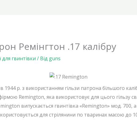
он Ремінгтон .17 калібру
ї для гвинтівки
/ Від
guns
в 1944 р. з використанням гільзи патрона більшого каліб
ірмою Remington, яка використовує для цього гільзу св
Remington випускається гвинтівка «Remington» мод. 700, 
використовується для стрілянини по тваринах масою до 10