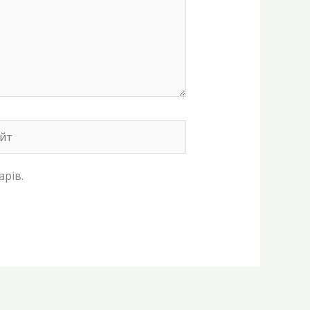
т
арів.