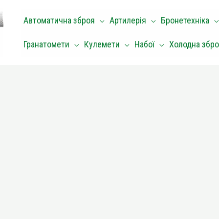
Автоматична зброя
Артилерія
Бронетехніка
Гранатомети
Кулемети
Набої
Холодна збр