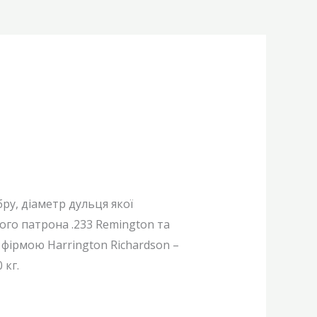
ру, діаметр дульця якої
ого патрона .233 Remington та
а фірмою Harrington Richardson –
 кг.