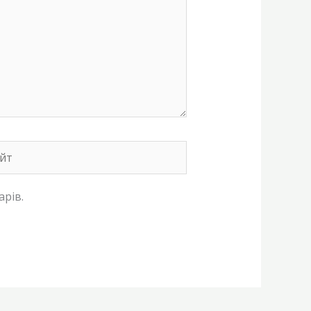
т
арів.