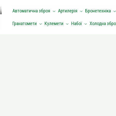
Автоматична зброя
Артилерія
Бронетехніка
Гранатомети
Кулемети
Набої
Холодна збр