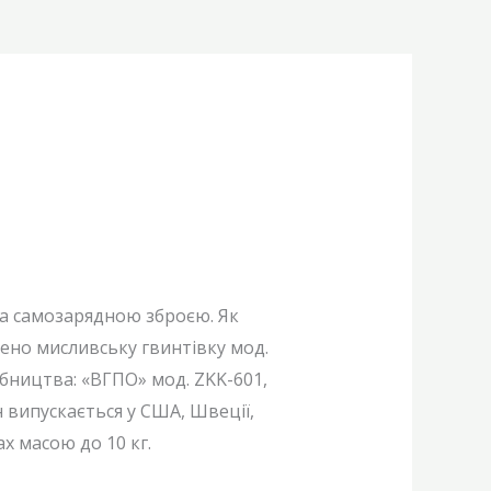
а самозарядною зброєю. Як
щено мисливську гвинтівку мод.
обництва: «ВГПО» мод. ZKK-601,
он випускається у США, Швеції,
х масою до 10 кг.