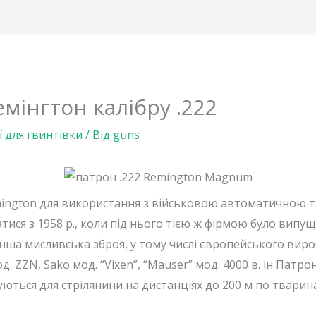
мінгтон калібру .222
ї для гвинтівки
/ Від
guns
ngton для використання з військовою автоматичною т
тися з 1958 р., коли під нього тією ж фірмою було випу
інша мисливська зброя, у тому числі європейського вир
од. ZZN, Sako мод. “Vixen”, “Mauser” мод. 4000 в. ін Патр
уються для стрілянини на дистанціях до 200 м по тварина