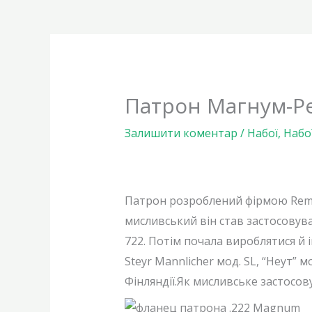
Патрон Магнум-Ре
Залишити коментар
/
Набої
,
Набо
Патрон розроблений фірмою Remi
мисливський він став застосовува
722. Потім почала вироблятися й 
Steyr Mannlicher мод. SL, “Неут” м
Фінляндії.Як мисливське застосов