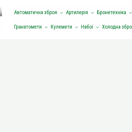
Автоматична зброя
Артилерія
Бронетехніка
Гранатомети
Кулемети
Набої
Холодна збр