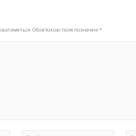
юватиметься.
Обов’язкові поля позначені
*
Email*
Сай