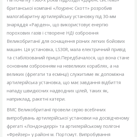
британської компанії «Лоуренс Скотт» розробив
малогабаритну артилерійську установку під 30-мм
знаряддя «Рарден», що використовує енергію
порохових газів і створене НДІ озброєння
Великобританії для оснащення різних легких бойових
машин. Ця установка, LS30R, мала електричний привід
та стабілізований приціл.Передбачалося, що вона стане
основним озброєнням на невеликих кораблях, а на
великих (фрегати та есмінці) служитиме як допоміжна
артилерійська установка, що має завдання відбиття
нападу швидкісних надводних цілей, таких як,
наприклад, ракетні катери.
ВМС Великобританії провели серію всебічних
випробувань артилерійської установки на досвідченому
фрегаті «Лондондеррі» та артилерійському полігоні
«Фрейзер» у районі м. Портсмут. Випробування