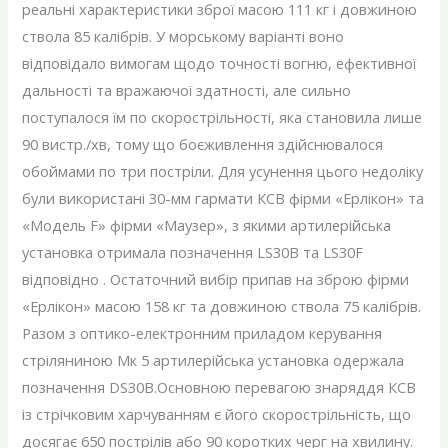
реальні характеристики зброї масою 111 кг і довжиною
ствола 85 калібрів. У морському варіанті воно
відповідало вимогам щодо точності вогню, ефективної
дальності та вражаючої здатності, але сильно
поступалося їм по скорострільності, яка становила лише
90 вистр./хв, тому що боєживлення здійснювалося
обоймами по три постріли. Для усунення цього недоліку
були використані 30-мм гармати КСВ фірми «Ерлікон» та
«Модель F» фірми «Маузер», з якими артилерійська
установка отримала позначення LS30B та LS30F
відповідно . Остаточний вибір припав на зброю фірми
«Ерлікон» масою 158 кг та довжиною ствола 75 калібрів.
Разом з оптико-електронним приладом керування
стріляниною Мк 5 артилерійська установка одержала
позначення DS30B.Основною перевагою знаряддя КСВ
із стрічковим харчуванням є його скорострільність, що
досягає 650 пострілів або 90 коротких черг на хвилину.