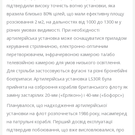
підтвердили високу точність вогню установки, яка
вразила близько 80% цілей, що мали ефективну площу
розсіювання 2 м2, на дальностях від 1000 до 1300 м у
різних умовах видимості. При необхідності
артилерійська установка може оснащуватися приладом
керування стріляниною, електронно-оптичним
перетворювачем, інфрачервоною камерою та/або
телевізійною камерою для умов низького освітлення.
Для стрільби застосовуються фугасні та різні бронебійні
боєприпаси. Артилерійська установка LS30R була
прийнята на озброєння кораблів британського флоту як
заміну застарілих 20-мм («Ерлікон») і 40-мм («Бофорс»)
Планувалося, що надходження артилерійської
установки на флот розпочнеться 1986 року, насамперед
на патрульні кораблі. Перший досвід експлуатації
підтвердив побоювання, що вже висловлювалися, про