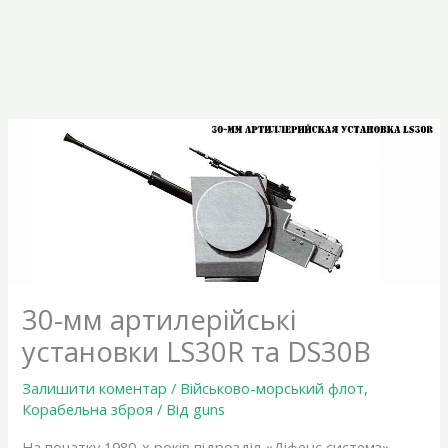
30-мм артилерійські
установки LS30R та DS30B
Залишити коментар
/
Військово-морський флот
,
Корабельна зброя
/ Від
guns
На початку 1980-х років підрозділ «Діфенс системз»