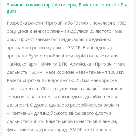
Залишити коментар
/
Артилерія
,
Балістичні ракети
/ Від
guns
Розробка ракети “Прітхві”, або “Земля”, почалася в 1983
році. Досвідчені стрілянини відбулися 25 лютого 1988
року. Проект займається Індійською об’єднаною
програмою розвитку ракет IGMDP. Відповідно до
програми були розроблені три варіанти ракети для
індійської армії, ВМФ та ВПС. Армійська «Прітхві-1» має
дальність 150 км і несе корисне навантаження 1000 кг.
Ракета «Прітхві-2» відрядністю 250 км має корисне
навантаження 500 кг і служитиме в авіації. Її зменшене
корисне навантаження призводить до збільшення
дальності. Є думка, що зараз розробляється варіант
«Притхві-3» для індійського військового флоту з
дальністю 350 км. Ракети можуть нести звичайний,
фугасний чи ядерний заряд IGMDP вже провела