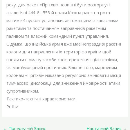
року, для ракет «Прітхві» повинні бути розгорнуті
аналогічні 444-й і 555-й полки.Кожна ракетна рота
матиме 4 пускові установки, автомашини із запасними
ракетами та постачанням заправників ракетним
паливом та власний командний пункт управління.
Є думка, що індійська армія вже має неправдиві ракетні
колони для направлення їх територією країни щоб
вводити в оману засоби спостереження і цілі вказівки,
які має ймовірний противник. Більше того, маршевим
колонам «Прітхві» наказано регулярно змінювати місця
тимчасової дислокації для зниження ймовірності атаки
супротивником.
Тактико-технічні характеристики
Prithvi
←
Попередній Запис
Наступний Запис
→