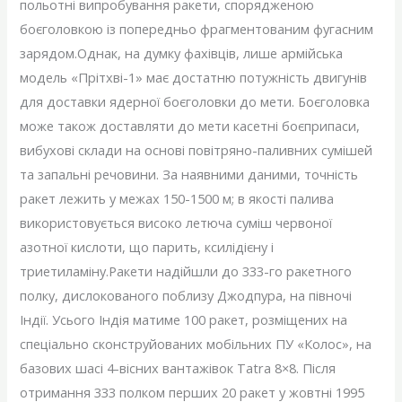
польотні випробування ракети, спорядженою
боєголовкою із попередньо фрагментованим фугасним
зарядом.Однак, на думку фахівців, лише армійська
модель «Прітхві-1» має достатню потужність двигунів
для доставки ядерної боєголовки до мети. Боєголовка
може також доставляти до мети касетні боєприпаси,
вибухові склади на основі повітряно-паливних сумішей
та запальні речовини. За наявними даними, точність
ракет лежить у межах 150-1500 м; в якості палива
використовується високо летюча суміш червоної
азотної кислоти, що парить, ксилідієну і
триетиламіну.Ракети надійшли до 333-го ракетного
полку, дислокованого поблизу Джодпура, на півночі
Індії. Усього Індія матиме 100 ракет, розміщених на
спеціально сконструйованих мобільних ПУ «Колос», на
базових шасі 4-вісних вантажівок Tatra 8×8. Після
отримання 333 полком перших 20 ракет у жовтні 1995