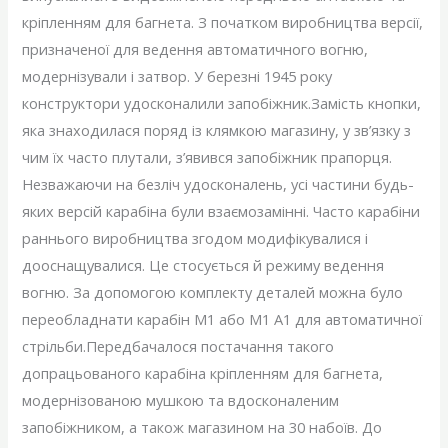
кріпленням для багнета. З початком виробництва версії,
призначеної для ведення автоматичного вогню,
модернізували і затвор. У березні 1945 року
конструктори удосконалили запобіжник.Замість кнопки,
яка знаходилася поряд із клямкою магазину, у зв’язку з
чим їх часто плутали, з’явився запобіжник прапорця.
Незважаючи на безліч удосконалень, усі частини будь-
яких версій карабіна були взаємозамінні. Часто карабіни
раннього виробництва згодом модифікувалися і
дооснащувалися. Це стосується й режиму ведення
вогню. За допомогою комплекту деталей можна було
переобладнати карабін M1 або M1 А1 для автоматичної
стрільби.Передбачалося постачання такого
допрацьованого карабіна кріпленням для багнета,
модернізованою мушкою та вдосконаленим
запобіжником, а також магазином на 30 набоїв. До