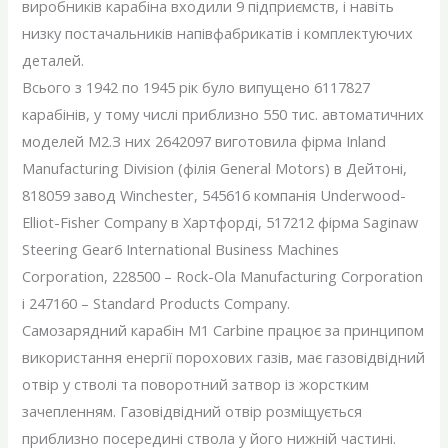
виробників карабіна входили 9 підприємств, і навіть
низку постачальників напівфабрикатів і комплектуючих
деталей.
Всього з 1942 по 1945 рік було випущено 6117827
карабінів, у тому числі приблизно 550 тис. автоматичних
моделей М2.З них 2642097 виготовила фірма Inland
Manufacturing Division (філія General Motors) в Дейтоні,
818059 завод Winchester, 545616 компанія Underwood-
Elliot-Fisher Company в Хартфорді, 517212 фірма Saginaw
Steering Gear6 International Business Machines
Corporation, 228500 – Rock-Ola Manufacturing Corporation
і 247160 – Standard Products Company.
Самозарядний карабін M1 Carbine працює за принципом
використання енергії порохових газів, має газовідвідний
отвір у стволі та поворотний затвор із жорстким
зачепленням. Газовідвідний отвір розміщується
приблизно посередині ствола у його нижній частині.