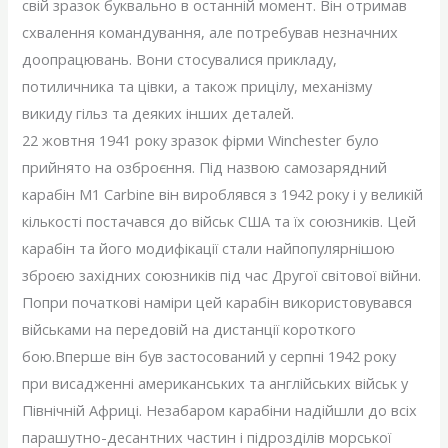
свій зразок буквально в останній момент. Він отримав
схвалення командування, але потребував незначних
доопрацювань. Вони стосувалися прикладу,
потиличника та цівки, а також прицілу, механізму
викиду гільз та деяких інших деталей.
22 жовтня 1941 року зразок фірми Winchester було
прийнято на озброєння. Під назвою самозарядний
карабін M1 Carbine він вироблявся з 1942 року і у великій
кількості постачався до військ США та їх союзників. Цей
карабін та його модифікації стали найпопулярнішою
зброєю західних союзників під час Другої світової війни.
Попри початкові наміри цей карабін використовувався
військами на передовій на дистанції короткого
бою.Вперше він був застосований у серпні 1942 року
при висадженні американських та англійських військ у
Північній Африці. Незабаром карабіни надійшли до всіх
парашутно-десантних частин і підрозділів морської