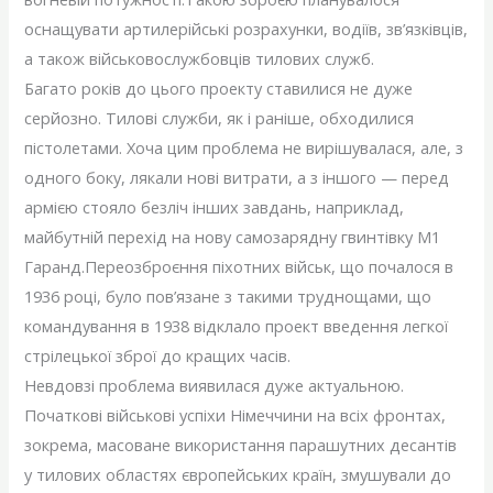
оснащувати артилерійські розрахунки, водіїв, зв’язківців,
а також військовослужбовців тилових служб.
Багато років до цього проекту ставилися не дуже
серйозно. Тилові служби, як і раніше, обходилися
пістолетами. Хоча цим проблема не вирішувалася, але, з
одного боку, лякали нові витрати, а з іншого — перед
армією стояло безліч інших завдань, наприклад,
майбутній перехід на нову самозарядну гвинтівку M1
Гаранд.Переозброєння піхотних військ, що почалося в
1936 році, було пов’язане з такими труднощами, що
командування в 1938 відклало проект введення легкої
стрілецької зброї до кращих часів.
Невдовзі проблема виявилася дуже актуальною.
Початкові військові успіхи Німеччини на всіх фронтах,
зокрема, масоване використання парашутних десантів
у тилових областях європейських країн, змушували до