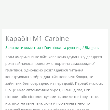
Карабін M1 Carbine
Залишити коментар
/
Гвинтівки та рушниці
/ Від
guns
Коли американське військове командування у двадцяті
роки зайнялося проектом створення самозарядної
гвинтівки, одночасно розглядалося питання
конструювання зброї для військовослужбовців, не
зайнятих безпосередньо на передовій. Передбачалося,
що це буде автоматична зброя, більш дієва, ніж
пістолет або пістолет-кулемет», але легше і зручніше,
ніж піхотна гвинтівка, хоча й порівняна з нею по
вогневій потужності.Такою зброєю планувалося