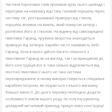
Частина порохових газів проникає крізь нього циліндр і
пересуває на невелику відстань газовий поршень.Через
систему тяг, розташованих праворуч від ствола,
поршень впливає на важіль, який повертає затвор і
розчіплює його зі стволом. На відміну від самозарядної
гвинтівки Гаранд, пружина зворотна знаходиться
праворуч від затвора. Карабін часто називають Бебі-
Гаранд. Хоча в нього дійсно багато спільного з
гвинтівкою Гаранд як на вигляд, так і за принципом дії,
його конструкція все ж таки сильно відрізняється від
піхотної гвинтівки.У нього не така система
перезаряджання, в ньому використовуються спеціальні
карабінні патрони, які подаються з іншого магазину
більшої ємності. До цього переліку необхідно додати
особливості зовсім іншого роду: пістолетну рукоятку,
доладний металевий приклад, приціл нової конструкції