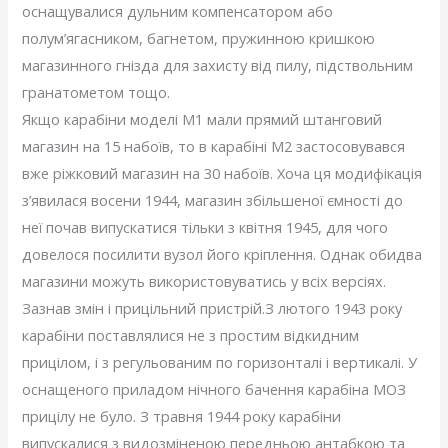
оснащувалися дульним компенсатором або
полум’ягасником, багнетом, пружинною кришкою
магазинного гнізда для захисту від пилу, підствольним
гранатометом тощо.
Якщо карабіни моделі M1 мали прямий штанговий
магазин на 15 набоїв, то в карабіні М2 застосовувався
вже ріжковий магазин на 30 набоїв. Хоча ця модифікація
з’явилася восени 1944, магазин збільшеної ємності до
неї почав випускатися тільки з квітня 1945, для чого
довелося посилити вузол його кріплення. Однак обидва
магазини можуть використовуватись у всіх версіях.
Зазнав змін і прицільний пристрій.З лютого 1943 року
карабіни поставлялися не з простим відкидним
прицілом, і з регульованим по горизонталі і вертикалі. У
оснащеного приладом нічного бачення карабіна МОЗ
прицілу не було. З травня 1944 року карабіни
випускалися з видозміненою передньою антабкою та