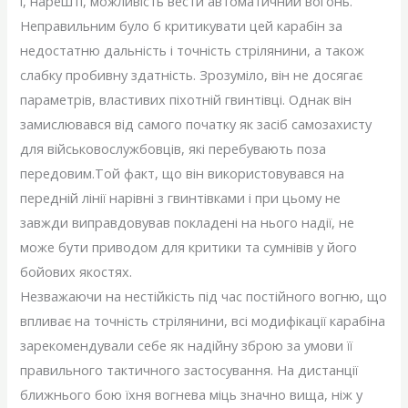
і, нарешті, можливість вести автоматичний вогонь.
Неправильним було б критикувати цей карабін за
недостатню дальність і точність стрілянини, а також
слабку пробивну здатність. Зрозуміло, він не досягає
параметрів, властивих піхотній гвинтівці. Однак він
замислювався від самого початку як засіб самозахисту
для військовослужбовців, які перебувають поза
передовим.Той факт, що він використовувався на
передній лінії нарівні з гвинтівками і при цьому не
завжди виправдовував покладені на нього надії, не
може бути приводом для критики та сумнівів у його
бойових якостях.
Незважаючи на нестійкість під час постійного вогню, що
впливає на точність стрілянини, всі модифікації карабіна
зарекомендували себе як надійну зброю за умови її
правильного тактичного застосування. На дистанції
ближнього бою їхня вогнева міць значно вища, ніж у