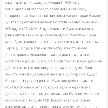
вжиття рішучих заходів. У червні 1940 року
командування оголосило проведення конкурсу
створення автоматичної гвинтівки масою трохи більше
2,5 кг і з ефективної дальністю стрільби щонайменше
300 ярдів (274,32 м).Згодом вимоги було знижено з
рівня автоматичної до самозарядної гвинтівки. Вона
мала бути такою ж простою у зверненні, як і гвинтівка
Гаранд. Щодо магазину спочатку ясності немає.
Розглядалися можливості застосування магазинів
місткістю від 5 до 50 набоїв. Після того як командування
дійшло рішення про введення самозарядної зброї,
ємність магазину була визначена в 20 патронів. Щодо
боєприпасів у принципі все було зрозуміло з самого
початку.Оскільки була потрібна велика ефективна
дальність стрілянини, патронам слід бути потужнішим
пістолетного типу .45 АСР. Всього за кілька тижнів
інженери американської компанії Winchester Repeating