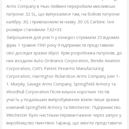
Arms Company в Нью-Хейвені переробили мисливські
патрони .32 SL, що випускалися там, на бойові патрони
калібру .30, і привласнили їм назву .30 US Carbine. Їхні
розміри становили 7,62×33.
Запрошення для участі у конкурсі отримали 25 відомих
фірм. 1 травня 1941 року 9 підприємств представили
свої дослідні зразки зброї. Крім розробника патронів, до
них входили Auto-Ordnance Corporation, Bendix Aviation
Corporation, Colt’s Patent Firearms Manufacturing
Corporation, Harrington Ricliardson Arms Company Joiin 1-
1. Murpliy, Savage Arms Company, Springfield Armory та
Woodhull Corporation.Після кількох коротких тестів
участь у подальших випробуваннях взяли лише зразки
компаній Springfield Armory та Winchester. Підприємство
Winchester було настільки перевантажене через запуск у
виробництво гвинтівок 1аранд. що змогло представити