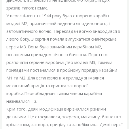
дійсності, встановити не вдалося. Фотографій цих
зразків також немає.
У вересні-жовтні 1944 року було створено карабін
моделі М2, призначений ведення як одиночного, і
автоматичного вогню. Перекладач вогню знаходився з
лівого боку. З серпня почала випускатися снайперська
версія М3. Вона була звичайним карабіном М2,
оснащеним приладом нічного бачення. Перш ніж
розпочати серійне виробництво моделі М3, такими
приладами постачалися в пробному порядку карабіни
M1 та М2. Для встановлення приладу знімалися
механічний приціл та кришка затворної
коробки.Переобладнані таким чином карабіни
називалися ТЗ.
Крім того, деякі модифікації вирізнялися різними
деталями. Це стосувалося, зокрема, магазину, багнета з
кріпленням, затвора, прицілу та запобіжника. Деякі версії