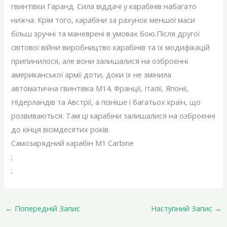
гвинтівки Гаранд. Сила віддачі у карабінів набагато
нижча. Крім того, карабіни за рахунок меншої маси
більш зручні та маневрені в умовах бою.Після другої
світової війни виробництво карабінів та їх модифікацій
припинилося, але вони залишалися на озброєнні
американської армії доти, доки їх не змінила
автоматична гвинтівка М14. Франції, Італії, Японії,
Нідерландів та Австрії, а пізніше і багатьох країн, що
розвиваються. Там ці карабіни залишалися на озброєнні
до кінця вісімдесятих років.
Самозарядний карабін M1 Carbine
;
;
←
Попередній Запис
Наступний Запис
→