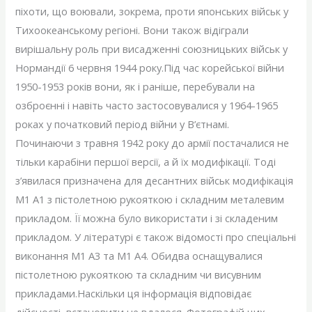
піхоти, що воювали, зокрема, проти японських військ у
Тихоокеанському регіоні. Вони також відіграли
вирішальну роль при висадженні союзницьких військ у
Нормандії 6 червня 1944 року.Під час корейської війни
1950-1953 років вони, як і раніше, перебували на
озброєнні і навіть часто застосовувалися у 1964-1965
роках у початковий період війни у ​​В’єтнамі.
Починаючи з травня 1942 року до армії постачалися не
тільки карабіни першої версії, а й їх модифікації. Тоді
з’явилася призначена для десантних військ модифікація
M1 А1 з пістолетною рукояткою і складним металевим
прикладом. Її можна було використати і зі складеним
прикладом. У літературі є також відомості про спеціальні
виконання M1 A3 та M1 А4. Обидва оснащувалися
пістолетною рукояткою та складним чи висувним
прикладами.Наскільки ця інформація відповідає