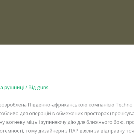
та рушниці
/ Від
guns
озроблена Південно-африканською компанією Techno A
собливо для операцій в обмежених просторах (прочісув
у вогневу міць і зупиняючу дію для ближнього бою, про
 ємності, тому дизайнери з ПАР взяли за відправну точк