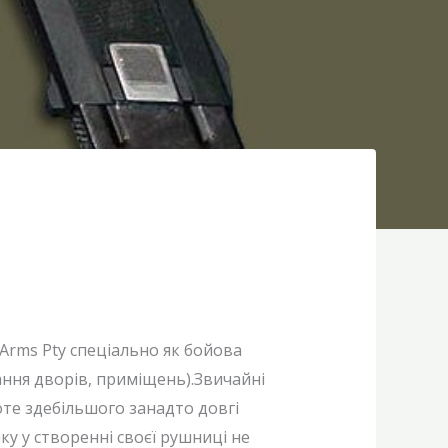
rms Pty спеціально як бойова
ання дворів, приміщень).Звичайні
те здебільшого занадто довгі
у у створенні своєї рушниці не