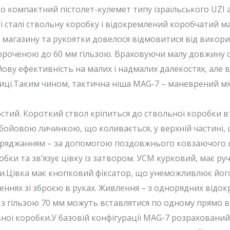
о компактний пістолет-кулемет типу ізраїльського UZI 
сталі ствольну коробку і відокремлений коробчатий маг
 магазину та рукоятки довелося відмовитися від викори
короченою до 60 мм гільзою. Враховуючи малу довжину ст
йову ефективність на малих і надмалих далекостях, але 
иці.Таким чином, тактична ніша MAG-7 – маневрений мі
тий. Короткий ствол кріпиться до ствольної коробки в
ойовою личинкою, що коливається, у верхній частині, щ
аряджанням – за допомогою поздовжнього ковзаючого ці
бки та зв’язує цівку із затвором. УСМ курковий, має ру
ки.Цівка має кнопковий фіксатор, що унеможливлює його
ннях зі зброєю в руках. Живлення – з однорядних відо
и з гільзою 70 мм можуть вставлятися по одному прямо в
льної коробки.У базовій конфігурації MAG-7 розрахований 