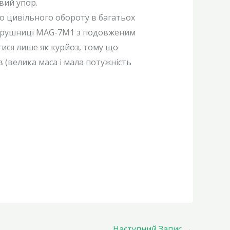
вий упор.
до цивільного обороту в багатьох
нт рушниці MAG-7М1 з подовженим
ися лише як курйоз, тому що
в (велика маса і мала потужність
Наступний Запис
→