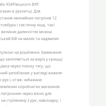
або ЮАРівського BXP.
азин в рукоятці. Для
стання звичайних патронів 12
овбура і тактичну нішу, такі
в великих далекостях можна
ський бій на малих та надмалих
тулкою на різьбленні. Замикання
о зачіпляється за виріз у кришці
вка через плоску тягу, що
чний запобіжник у вигляді важеля
 рух і, отже, небажане
кремлених коробчатих магазинів
 патронник через вікно для
на стрілянину з рук, навскидку, і