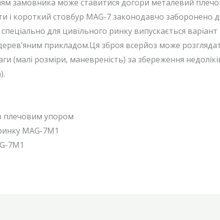
ням замовника може ставитися догори металевий плечо
рити і короткий стовбур MAG-7 законодавчо заборонено 
, спеціально для цивільного ринку випускається варіа
 дерев’яним прикладом.Ця зброя всерйоз може розглядат
аги (малі розміри, маневреність) за збереження недолікі
).
з плечовим упором
 ринку MAG-7М1
AG-7М1