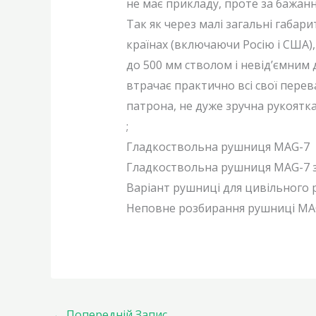
не має прикладу, проте за бажан
Так як через малі загальні габа
країнах (включаючи Росію і США)
до 500 мм стволом і невід’ємним
втрачає практично всі свої перев
патрона, не дуже зручна рукоятка
;
Гладкоствольна рушниця MAG-7
Гладкоствольна рушниця MAG-7 
Варіант рушниці для цивільного
Неповне розбирання рушниці M
←
Попередній Запис