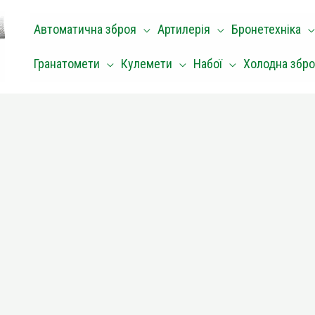
Автоматична зброя
Артилерія
Бронетехніка
Гранатомети
Кулемети
Набої
Холодна збр