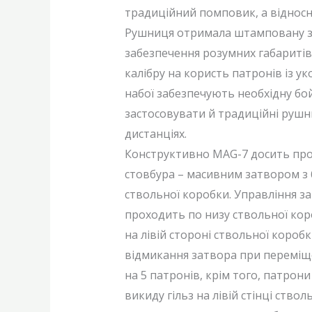
традиційний помповик, а відносн
Рушниця отримала штамповану зі 
забезпечення розумних габаритів
калібру на користь патронів із у
набої забезпечують необхідну бо
застосовувати й традиційні рушн
дистанціях.
Конструктивно MAG-7 досить прос
стовбура – масивним затвором з б
ствольної коробки. Управління з
проходить по низу ствольної коро
на лівій стороні ствольної короб
відмикання затвора при переміще
на 5 патронів, крім того, патрон
викиду гільз на лівій стінці ство