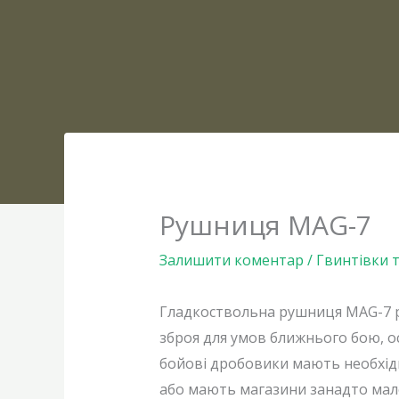
Рушниця MAG-7
Залишити коментар
/
Гвинтівки 
Гладкоствольна рушниця MAG-7 р
зброя для умов ближнього бою, о
бойові дробовики мають необхідн
або мають магазини занадто малої