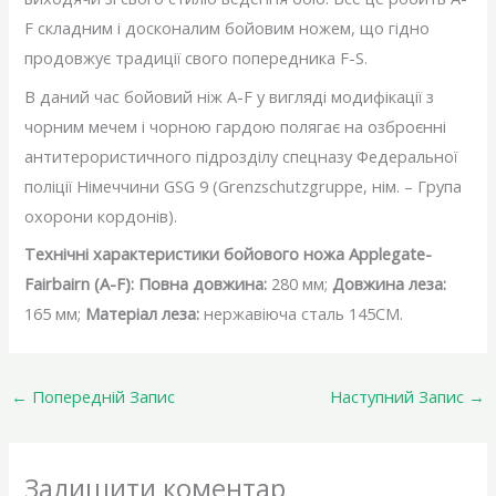
F складним і досконалим бойовим ножем, що гідно
продовжує традиції свого попередника F-S.
В даний час бойовий ніж A-F у вигляді модифікації з
чорним мечем і чорною гардою полягає на озброєнні
антитерористичного підрозділу спецназу Федеральної
поліції Німеччини GSG 9 (Grenzschutzgruppe, нім. – Група
охорони кордонів).
Технічні характеристики бойового ножа Applegate-
Fairbairn (A-F):
Повна довжина:
280 мм;
Довжина леза:
165 мм;
Матеріал леза:
нержавіюча сталь 145СМ.
←
Попередній Запис
Наступний Запис
→
Залишити коментар