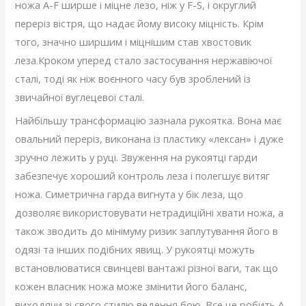
ножа A-F ширше і міцне лезо, ніж у F-S, і округлий
переріз вістря, що надає йому високу міцність. Крім
того, значно ширшим і міцнішим став хвостовик
леза.Кроком уперед стало застосування нержавіючої
сталі, тоді як ніж воєнного часу був зроблений із
звичайної вуглецевої сталі.
Найбільшу трансформацію зазнала рукоятка. Вона має
овальний переріз, виконана із пластику «лексан» і дуже
зручно лежить у руці. Звуження на рукоятці гарди
забезпечує хороший контроль леза і полегшує витяг
ножа. Симетрична гарда вигнута у бік леза, що
дозволяє використовувати нетрадиційні хвати ножа, а
також зводить до мінімуму ризик заплутування його в
одязі та інших подібних явищ. У рукоятці можуть
встановлюватися свинцеві вантажі різної ваги, так що
кожен власник ножа може змінити його баланс,
виходячи зі свого стилю ведення бою. Все це робить A-