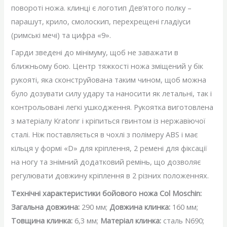
повороті ножа. клинці є логотип Дев’ятого полку –
парашут, крило, смолоскип, перехрещені гладіуси
(римські мечі) та цифра «9».
Гарди зведені до мінімуму, щоб не заважати в
ближньому бою. Центр тяжкості ножа зміщений у бік
рукояті, яка сконструйована таким чином, щоб можна
було дозувати силу удару та наносити як летальні, так і
контрольовані легкі ушкодження. Рукоятка виготовлена ​​
з матеріалу Kratonr і кріпиться гвинтом із нержавіючої
сталі. Ніж поставляється в чохлі з полімеру ABS і має
кільця у формі «D» для кріплення, 2 ремені для фіксації
на ногу та знімний додатковий ремінь, що дозволяє
регулювати довжину кріплення в 2 різних положеннях.
Технічні характеристики бойового ножа Col Moschin:
Загальна довжина:
290 мм;
Довжина клинка:
160 мм;
Товщина клинка:
6,3 мм;
Матеріал клинка:
сталь N690;