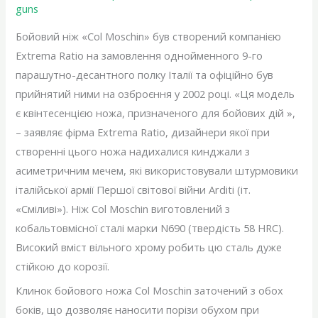
guns
Бойовий ніж «Col Moschin» був створений компанією
Extrema Ratio на замовлення однойменного 9-го
парашутно-десантного полку Італії та офіційно був
прийнятий ними на озброєння у 2002 році. «Ця модель
є квінтесенцією ножа, призначеного для бойових дій »,
– заявляє фірма Extrema Ratio, дизайнери якої при
створенні цього ножа надихалися кинджали з
асиметричним мечем, які використовували штурмовики
італійської армії Першої світової війни Arditi (іт.
«Сміливі»). Ніж Col Moschin виготовлений з
кобальтовмісної сталі марки N690 (твердість 58 HRC).
Високий вміст вільного хрому робить цю сталь дуже
стійкою до корозії.
Клинок бойового ножа Col Moschin заточений з обох
боків, що дозволяє наносити порізи обухом при