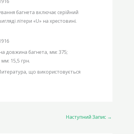
ування багнета включає серійний
вигляді літери «U» на хрестовині.
а довжина багнета, мм: 375;
мм: 15,5 грн.
Литература, що використовується
Наступний Запис
→