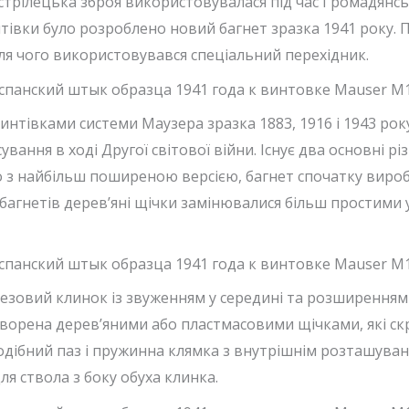
стрілецька зброя використовувалася під час Громадянсько
интівки було розроблено новий багнет зразка 1941 року. П
ля чого використовувався спеціальний перехідник.
интівками системи Маузера зразка 1883, 1916 і 1943 рок
ування в ході Другої світової війни. Існує два основні р
дно з найбільш поширеною версією, багнет спочатку виро
багнетів дерев’яні щічки замінювалися більш простими
зовий клинок із звуженням у середині та розширенням у
утворена дерев’яними або пластмасовими щічками, які ск
-подібний паз і пружинна клямка з внутрішнім розташува
ля ствола з боку обуха клинка.