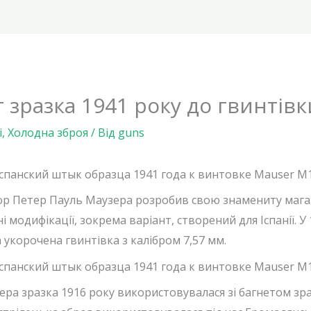
 зразка 1941 року до гвинтів
і
,
Холодна зброя
/ Від
guns
ор Петер Пауль Маузера розробив свою знамениту магаз
і модифікації, зокрема варіант, створений для Іспанії. У
 укорочена гвинтівка з калібром 7,57 мм.
ера зразка 1916 року використовувалася зі багнетом зр