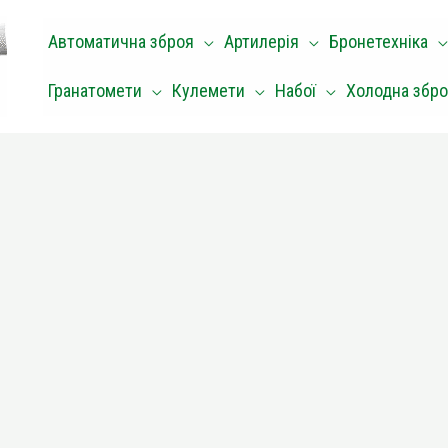
Автоматична зброя
Артилерія
Бронетехніка
Гранатомети
Кулемети
Набої
Холодна збр