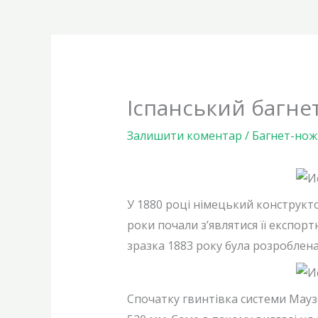
Іспанський багнет
Залишити коментар
/
Багнет-нож
У 1880 році німецький конструкт
роки почали з’являтися її експортн
зразка 1883 року була розроблена
Спочатку гвинтівка системи Мауз