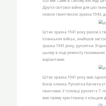
520 мм. Саме в такому вигляді ця 
Другої світової війни для цієї гв
новою гвинтівкою зразка 1943, д
Штик зразка 1941 року разом з гв
іспанських військ, знайшов застос
зразка 1941 року, рукоятки. Згі
цьому в ході ремонту поламаних 
варіантами.
Штик зразка 1941 року має одноле
боків клинка. Рукоятка багнета 
гвинтами. У головці рукояті є Т
має пряму хрестовину з кільцем д