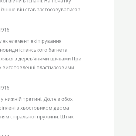
ї війни в Іспанії. На початку
ізніше він став застосовуватися з
у як елемент екіпірування
ізновиди іспанського багнета
блявся з дерев’яними щічками.При
 у виготовленні пластмасовими
 нижній третині. Дол є з обох
ріплені з хвостовиком двома
нням спіральної пружини. Штик