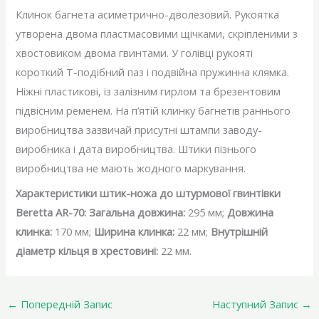
Клинок багнета асиметрично-дволезовий. Рукоятка
утворена двома пластмасовими щічками, скріпленими з
хвостовиком двома гвинтами. У голівці рукояті
короткий Т-подібний паз і подвійна пружинна клямка.
Ніжні пластикові, із залізним гирлом та брезентовим
підвісним ременем. На п’ятій клинку багнетів раннього
виробництва зазвичай присутні штампи заводу-
виробника і дата виробництва. Штики пізнього
виробництва не мають жодного маркування.
Характеристики штик-ножа до штурмової гвинтівки
Beretta AR-70: Загальна довжина:
295 мм;
Довжина
клинка:
170 мм;
Ширина клинка:
22 мм;
Внутрішній
діаметр кільця в хрестовині:
22 мм.
←
Попередній Запис
Наступний Запис
→