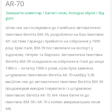
AR-70
Залишити коментар
/
Багнет-ножі
,
Холодна зброя
/ Від
guns
Штик-ніж застосовувався до італійської автоматичної
гвинтівки Beretta ВМ-59, розробленої на базі гвинтівки
М1 системи Гаранда і прийнятої на озброєння у 1959
році. Крім Італії, ВМ-59 поставлялася на експорт у
Індонезію, Нігерію та Марокко. Автоматична гвинтівка
Beretta ВМ-59 складалася на озброєнні в Італії до кінця
1980-х – початку 1990-х років, коли була замінена
штурмовою гвинтівкою Beretta AR-70 калібру 5,56
мм.Штик-ніж до автоматичної гвинтівки Beretta ВМ-59
продовжував використовуватися і з штурмовою
гвинтівкою Beretta AR-70. М4. Ніжні багнети до
гвинтівок ВМ-59 і AR-70 є копією американських піхов
М8.