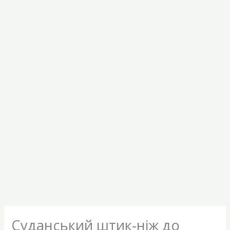
Суданський штик-ніж до