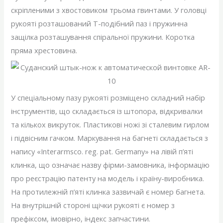
скріпленими з хвостовиком трьома гвинтами. У головці
рукояті розташований Т-подібний паз і пружинна
защілка розташування спіральної пружини. Коротка
пряма хрестовина.
У спеціальному пазу рукояті розміщено складний набір
інструментів, що складається із штопора, відкривалки
та кількох викруток. Пластикові ножі зі сталевим гирлом
і підвісним гачком. Маркування на багнеті складається з
напису «Interarmsco. reg. pat. Germany» на лівій п’яті
клинка, що означає назву фірми-замовника, інформацію
про реєстрацію патенту на модель і країну-виробника.
На протилежній п’яті клинка зазвичай є номер багнета.
На внутрішній стороні щічки рукояті є номер з
префіксом, імовірно, індекс запчастини.