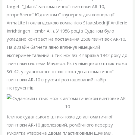
target=”_blank”>автоматичної гвинтівки AR-10,
розробленої Юджином Стоунером для корпорації
ArmaLite і голландською компанією Staatsbedrijf Artillerie
Inrichtingen Hembr A.I.). У 1958 році з Суданом було
укладено контракт на постачання 2508 гвинтівок AR-10.
На дизайн багнета явно вплинув німецький
експериментальний штик-ніж SG-42 зразка 1942 року до
гвинтівки системи Маузера. Як і у німецького штик-ножа
SG-42, у суданського штик-ножа до автоматичної
гвинтівки AR-10 в рукояті розташований набір
інструментів.
Клинок суданського штик-ножа до автоматичної
гвинтівки AR-10 дволезовий, ромбічного перерізу.
Рукоятка утворена двома пластиковими щічками,