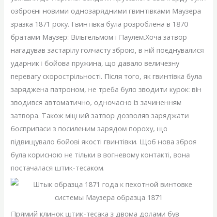
озброєні новими однозарядними гвинтівками Маузера
зразка 1871 року. Гвинтівка була розроблена в 1870
братами Маузер: Вільгельмом і Паулем.Хоча затвор
нагадував застарілу голчасту зброю, в ній поєднувалися
ударник і бойова пружина, що давало величезну
перевагу скорострільності. Після того, як гвинтівка була
заряджена патроном, не треба було зводити курок: він
зводився автоматично, одночасно із зачиненням
затвора. Також міцний затвор дозволяв заряджати
боєприпаси з посиленим зарядом пороху, що
підвищувало бойові якості гвинтівки. Щоб нова зброя
була корисною не тільки в вогневому контакті, вона
постачалася штик-тесаком.
Прямий клинок штик-тесака з двома долами був