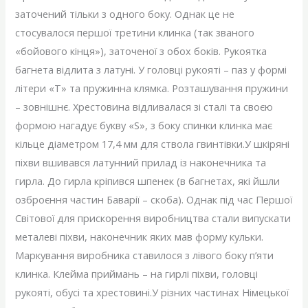
заточений тільки з одного боку. Однак це не
стосувалося першої третини клинка (так званого
«бойового кінця»), заточеної з обох боків. Рукоятка
багнета відлита з латуні. У головці рукояті – паз у формі
літери «Т» та пружинна клямка. Розташування пружини
– зовнішнє. Хрестовина відливалася зі сталі та своєю
формою нагадує букву «S», з боку спинки клинка має
кільце діаметром 17,4 мм для ствола гвинтівки.У шкіряні
піхви вшивався латунний прилад із наконечника та
гирла. До гирла кріпився шпенек (в багнетах, які йшли
озброєння частин Баварії – скоба). Однак під час Першої
Світової для прискорення виробництва стали випускати
металеві піхви, наконечник яких мав форму кульки.
Маркування виробника ставилося з лівого боку п’яти
клинка. Клейма приймань – на гирлі піхви, головці
рукояті, обусі та хрестовині.У різних частинах Німецької