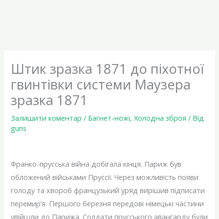
Штик зразка 1871 до піхотної
гвинтівки системи Маузера
зразка 1871
Залишити коментар
/
Багнет-ножі
,
Холодна зброя
/ Від
guns
Франко-прусська війна добігала кінця. Париж був
обложений військами Пруссії. Через можливість появи
голоду та хвороб французький уряд вирішив підписати
перемир’я. Першого березня передові німецькі частини
увійшли до Парижа. Солдати прусського авангарду були