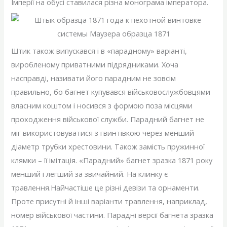
Імперії на обусі ставилася різна монограма імператора.
Штик також випускався і в «парадному» варіанті,
виробленому приватними підрядниками. Хоча
насправді, називати його парадним не зовсім
правильно, бо багнет купувався військовослужбовцями
власним коштом і носився з формою поза місцями
проходження військової служби. Парадний багнет не
міг використовуватися з гвинтівкою через менший
діаметр трубки хрестовини. Також замість пружинної
клямки – її імітація. «Парадний» багнет зразка 1871 року
менший і легший за звичайний. На клинку є
травлення.Найчастіше це різні девізи та орнаменти.
Проте присутні й інші варіанти травлення, наприклад,
номер військової частини. Парадні версії багнета зразка