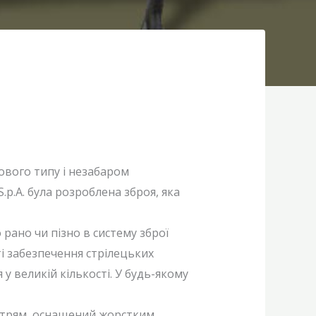
ового типу і незабаром
.p.A. була розроблена зброя, яка
 рано чи пізно в систему зброї
і забезпечення стрілецьких
у великій кількості. У будь-якому
вітрям, оснащений жорстким