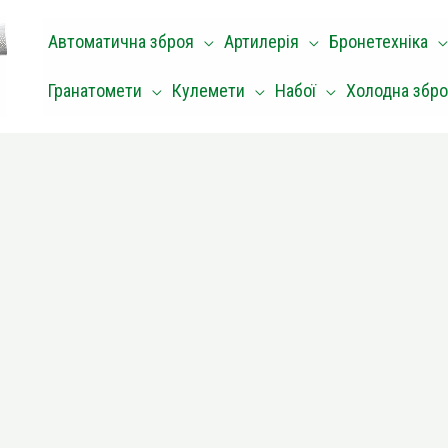
Автоматична зброя
Артилерія
Бронетехніка
Гранатомети
Кулемети
Набої
Холодна збр