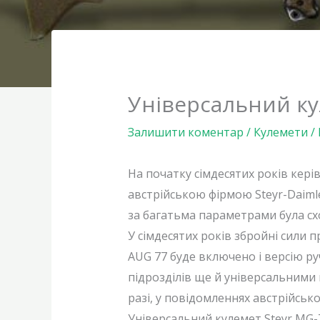
Універсальний ку
Залишити коментар
/
Кулемети
/ 
На початку сімдесятих років кері
австрійською фірмою Steyr-Daimle
за багатьма параметрами була сх
У сімдесятих років збройні сили 
AUG 77 буде включено і версію р
підрозділів ще й універсальними 
разі, у повідомленнях австрійськ
Універсальний кулемет Steyr MG-