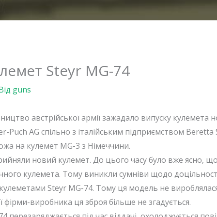
лемет Steyr MG-74
Від
guns
вництво австрійської армії зажадало випуску кулемета н
r-Puch AG спільно з італійським підприємством Beretta S
ожа на кулемет MG-3 з Німеччини.
прийняли новий кулемет. До цього часу було вже ясно, що
учного кулемета. Тому виникли сумніви щодо доцільност
кулеметами Steyr MG-74. Тому ця модель не вироблялася 
ої фірми-виробника ця зброя більше не згадується.
74 перезаряджається під час віддачі, охолоджується по