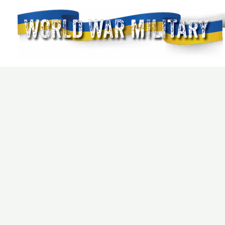
Перейти
до
вмісту