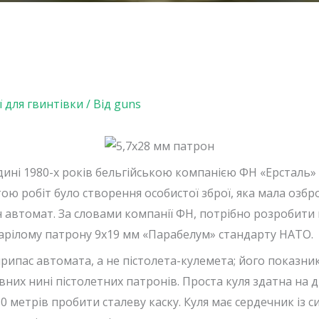
ї для гвинтівки
/ Від
guns
дині 1980-х років бельгійською компанією ФН «Ерсталь» 
ою робіт було створення особистої зброї, яка мала озбро
н автомат. За словами компанії ФН, потрібно розробити 
тарілому патрону 9х19 мм «Парабелум» стандарту НАТО.
рипас автомата, а не пістолета-кулемета; його показни
их нині пістолетних патронів. Проста куля здатна на д
0 метрів пробити сталеву каску. Куля має сердечник із с