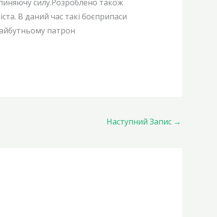
зупиняючу силу.Розроблено також
ста. В даний час такі боєприпаси
 майбутньому патрон
Наступний Запис
→