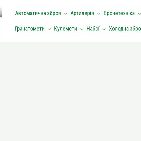
Автоматична зброя
Артилерія
Бронетехніка
Гранатомети
Кулемети
Набої
Холодна збр