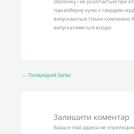
оболонку і не розлітається при з
підкаліберну кулю з твердим серд
випускаються тільки компанією Ф
випускатиметься всюди.
←
Попередній Запис
Залишити коментар
Ваша e-mail адреса не оприлюдн