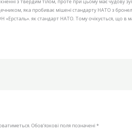
іткненні з твердим тілом, проте при цьому має чудову 
ечником, яка пробиває мішені стандарту НАТО з бронелі
Н «Ерсталь». як стандарт НАТО. Тому очікується, що в
юватиметься.
Обов’язкові поля позначені
*