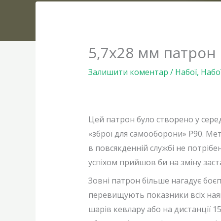
5,7х28 мм патрон
Залишити коментар
/
Набої
,
Набо
Цей патрон було створено у сере
«зброї для самооборони» Р90. Мет
в повсякденній службі не потрібе
успіхом прийшов би на зміну зас
Зовні патрон більше нагадує боєп
перевищують показники всіх наявн
шарів кевлару або на дистанції 15