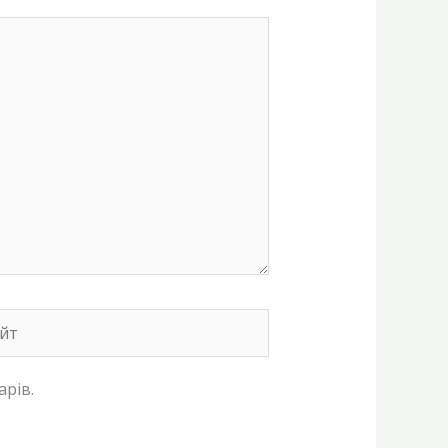
т
арів.