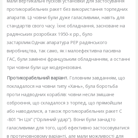
мали вертикальні пускові установки для застосування
протикорабельних ракет без використання торпедних
апаратів. Ці човни були дуже галасливими, навіть для
стандартів свого часу. Їхнє обладнання, засноване на
радянських розробках 1950-х рр., було
застарілим.Однак апаратура РЕР радянського
виробництва, так само, як і малоефективна пасивна
ГАС, були замінені французьким обладнанням, а останні
три човни були ще модернізовані.
Протикорабельний варіант.
Головним завданням, що
покладалося на човни типу «Хань», була боротьба
проти надводних кораблів: човни несли змішане
озброєння, що складалося з торпед, що прямойшли
або наводилися, а також протикорабельних ракет С
-801 “Ін Цзі” (“Орлиний удар”). Вони були занадто
галасливими для того, щоб ефективно застосовуватися
в протичовновому варіанті, але мали можливості для