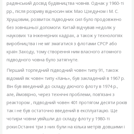
радянський досвід будівництва човнів. Однак у 1960-ті
рр., після розриву відносин між Мао Цзедуном і М. С.
Хрущовим, розвиток підводних сил було продовжено
без зовнішньої допомоги. Китай відчував недолік у
наукових та інженерних кадрах, а також у технологіях
виробництва і не міг змагатися з флотами СРСР або
країн Заходу, тому створення ним власного атомного
підводного човна було затягнуте.
Перший торпедний підводний човен типу 91, також
відомий як човен типу «Хань», був закладений в 1967 р.
Він був введений до складу діючого флоту в 1974 р.,
але, ймовірно, через технічні проблеми, пов’язані з
реактором , підводний човен 401 протягом десяти років
так і не був остаточно введений в експлуатацію. Ще
чотири човни увійшли до складу флоту у 1980-ті
роки.Останні три з них були на кілька метрів довшими і