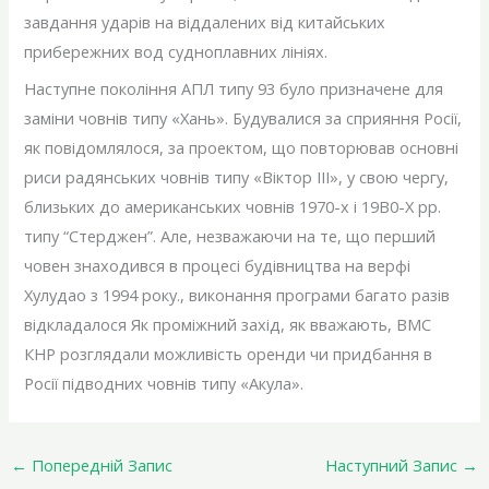
завдання ударів на віддалених від китайських
прибережних вод судноплавних лініях.
Наступне покоління АПЛ типу 93 було призначене для
заміни човнів типу «Хань». Будувалися за сприяння Росії,
як повідомлялося, за проектом, що повторював основні
риси радянських човнів типу «Віктор III», у свою чергу,
близьких до американських човнів 1970-х і 19B0-X рр.
типу “Стерджен”. Але, незважаючи на те, що перший
човен знаходився в процесі будівництва на верфі
Хулудао з 1994 року., виконання програми багато разів
відкладалося Як проміжний захід, як вважають, ВМС
КНР розглядали можливість оренди чи придбання в
Росії підводних човнів типу «Акула».
←
Попередній Запис
Наступний Запис
→