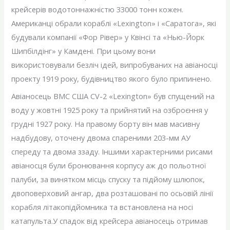
крейсерів водотоннажністю 33000 тонн кожен.
Американці обрали кораблі «Lexington» і «Саратога», які
будували компанії «Фор Рівер» у Квінсі та «Нью-Йорк
Шипбілдінг» у Камдені. При цьому вони
використовували безліч ідей, випробуваних на авіаносці
проекту 1919 року, будівництво якого було припинено.
Авіаносець ВМС США CV-2 «Lexington» був спущений на
воду у жовтні 1925 року та прийнятий на озброєння у
грудні 1927 року. На правому борту він мав масивну
надбудову, оточену двома спареними 203-мм АУ
спереду та двома ззаду. Іншими характерними рисами
авіаносця були бронювання корпусу аж до польотної
палуби, за винятком місць спуску та підйому шлюпок,
двоповерховий ангар, два розташовані по осьовій лінії
корабля літакопідйомника та встановлена ​​на носі
катапульта.У спадок від крейсера авіаносець отримав