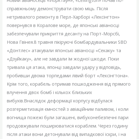
новий авіаносець «Йорктаун», «Lexington» почав по-
справжньому демонструвати свою міць. Після
нетривалого ремонту в Перл-Харборі «Лексінгтон»
повернувся в Коралове море, де японські авіаносці
забезпечували прикриття десанту на Порт-Морсбі,
Нова Гвінея.8 травня пікіруючі бомбардувальники SBD
«Донтлес» атакували японські авіаносці «Секаку» та
«Дзуйкаку», але не завдали їм жодної шкоди. Поки
тривала ця атака, японці завдали удару у відповідь,
пробивши двома торпедами лівий борт «Лексінгтона».
Крім того, корабель отримав пошкодження від прямого
влучення двох бомб і кількох близьких
вибухів.Внаслідок деформації корпусу відбулася
розгерметизація ємностей з авіаційним паливом, і коли
вогнища пожежі були загашені, вибухонебезпечні пари
продовжували поширюватися кораблем. Через годину
після атаки вони детонували від випадкової іскри, і на