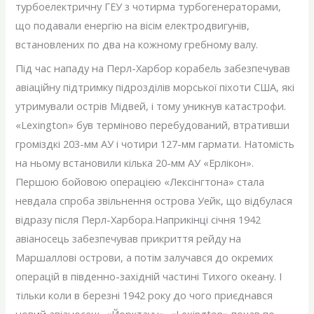
турбоелектричну ГЕУ з чотирма турбогенераторами,
що подавали енергію на вісім електродвигунів,
встановлених по два на кожному гребному валу.
Під час нападу на Перл-Харбор корабель забезпечував
авіаційну підтримку підрозділів морської піхоти США, які
утримували острів Мідвей, і тому уникнув катастрофи.
«Lexington» був терміново перебудований, втративши
громіздкі 203-мм АУ і чотири 127-мм гармати. Натомість
на ньому встановили кілька 20-мм АУ «Ерлікон».
Першою бойовою операцією «Лексінгтона» стала
невдала спроба звільнення острова Уейк, що відбулася
відразу після Перл-Харбора.Наприкінці січня 1942
авіаносець забезпечував прикриття рейду на
Маршаллові острови, а потім залучався до окремих
операцій в південно-західній частині Тихого океану. І
тільки коли в березні 1942 року до чого приєднався