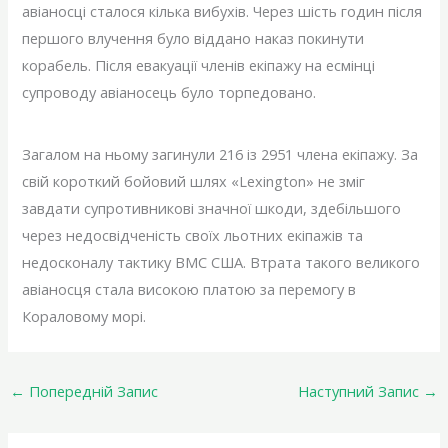
авіаносці сталося кілька вибухів. Через шість годин після
першого влучення було віддано наказ покинути
корабель. Після евакуації членів екіпажу на есмінці
супроводу авіаносець було торпедовано.
Загалом на ньому загинули 216 із 2951 члена екіпажу. За
свій короткий бойовий шлях «Lexington» не зміг
завдати супротивникові значної шкоди, здебільшого
через недосвідченість своїх льотних екіпажів та
недосконалу тактику ВМС США. Втрата такого великого
авіаносця стала високою платою за перемогу в
Кораловому морі.
←
Попередній Запис
Наступний Запис
→