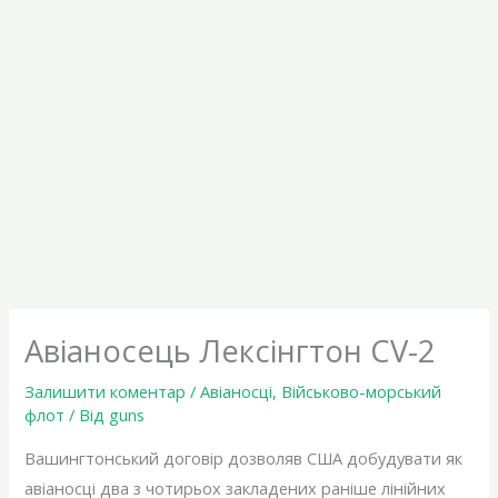
Авіаносець Лексінгтон CV-2
Залишити коментар
/
Авіаносці
,
Військово-морський
флот
/ Від
guns
Вашингтонський договір дозволяв США добудувати як
авіаносці два з чотирьох закладених раніше лінійних