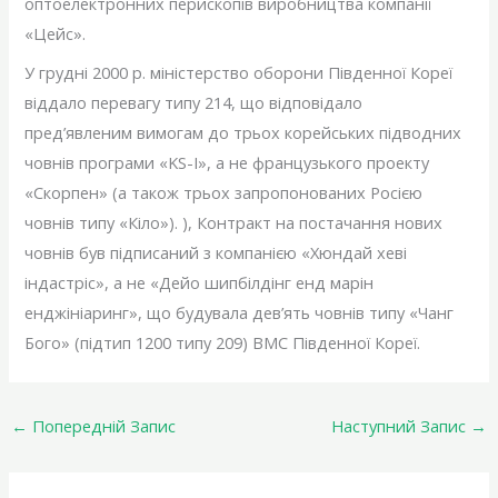
оптоелектронних перископів виробництва компанії
«Цейс».
У грудні 2000 р. міністерство оборони Південної Кореї
віддало перевагу типу 214, що відповідало
пред’явленим вимогам до трьох корейських підводних
човнів програми «KS-І», а не французького проекту
«Скорпен» (а також трьох запропонованих Росією
човнів типу «Кіло»). ), Контракт на постачання нових
човнів був підписаний з компанією «Хюндай хеві
індастріс», а не «Дейо шипбілдінг енд марін
енджініаринг», що будувала дев’ять човнів типу «Чанг
Бого» (підтип 1200 типу 209) ВМС Південної Кореї.
←
Попередній Запис
Наступний Запис
→