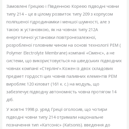
Замовлені Грецією і Південною Кореєю підводні човни
типу 214 – це в цілому розвиток типу 209 з корпусом
поліпшеної гідродинаміки і меншої шумності, але з
такою ж установкою, як на човнах типу 212А
енергетичної установки повітронезалежної,
розробленої головним чином на основі технології РЕМ (
Polymer Electrolyte Membrane) компанії «Сіменс», а не
системи, що використовується на шведських підводних
човнах компанії «Стерлінг».Кожен із двох складових
предмет гордості цих човнів паливних елементів РЕМ
виробляє 120 кіловат (161 к. с.) на модуль, що
забезпечує підводну автономність човна протягом 14
діб.
У жовтні 1998 р. уряд Греції оголосив, що чотири
підводні човни типу 214 отримали національне
позначення тип «Катсоніс» (Katsonis). введення до