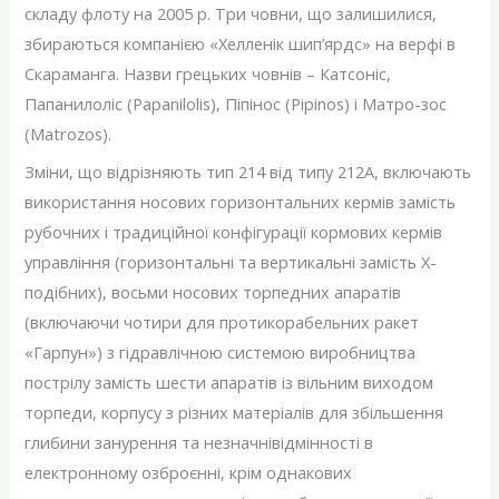
складу флоту на 2005 р. Три човни, що залишилися,
збираються компанією «Хелленік шип’ярдс» на верфі в
Скараманга. Назви грецьких човнів – Катсоніс,
Папанилоліс (Papanilolis), Піпінос (Pipinos) і Матро-зос
(Matrozos).
Зміни, що відрізняють тип 214 від типу 212А, включають
використання носових горизонтальних кермів замість
рубочних і традиційної конфігурації кормових кермів
управління (горизонтальні та вертикальні замість Х-
подібних), восьми носових торпедних апаратів
(включаючи чотири для протикорабельних ракет
«Гарпун») з гідравлічною системою виробництва
пострілу замість шести апаратів із вільним виходом
торпеди, корпусу з різних матеріалів для збільшення
глибини занурення та незначнівідмінності в
електронному озброєнні, крім однакових