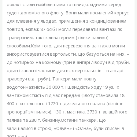
роках і стали найбільшими та швидкохідними серед
суден допоміжного флоту. Вони мали посилений корпус
для плавання у льодах, приміщення з кондиціюванням
повітря, екіпаж 87 осіб і могли передавати вантажі як
траверзним, так і кільватерним (тільки паливо)
способами.Крім того, для перевезення вантажів могли
використовуватися вертольоти, що базуються на них, –
до чотирьох на кожному (три в ангарі ліворуч від труби,
один і запасні частини для всіх вертольотів – в ангарі
праворуч від труби). Танкери мали повну
водотоннажність 36 000 т. і швидкість ходу 19 уз. Їх
вантажомісткість під час передачі флоту становила 18
400 т. котельного і 1720 т. дизельного палива (пізніше
пропорції змінилися), 130 т. мастила, 3730 т. авіаційного
палива та 280 т. бензину.Останні танкери, що
залишалися в строю, «Олувн» і «Олна», були списані в
2001 році.