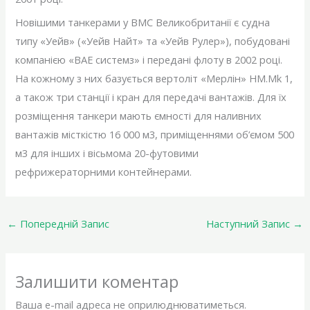
Новішими танкерами у ВМС Великобританії є судна
типу «Уейв» («Уейв Найт» та «Уейв Рулер»), побудовані
компанією «ВАЕ системз» і передані флоту в 2002 році.
На кожному з них базується вертоліт «Мерлін» HM.Mk 1,
а також три станції і кран для передачі вантажів. Для їх
розміщення танкери мають ємності для наливних
вантажів місткістю 16 000 м3, приміщеннями об’ємом 500
м3 для інших і вісьмома 20-футовими
рефрижераторними контейнерами.
←
Попередній Запис
Наступний Запис
→
Залишити коментар
Ваша e-mail адреса не оприлюднюватиметься.