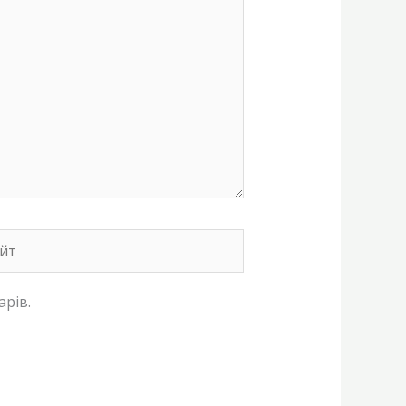
т
арів.