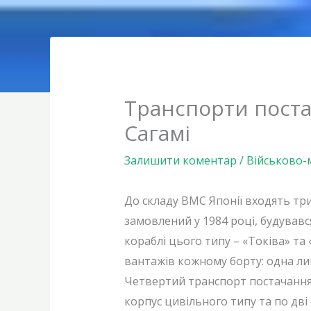
Транспорти поста
Сагамі
Залишити коментар
/
Військово-
До складу ВМС Японії входять тр
замовлений у 1984 році, будувався
кораблі цього типу – «Токіва» та 
вантажів кожному борту: одна лиш
Четвертий транспорт постачання/т
корпус цивільного типу та по дві