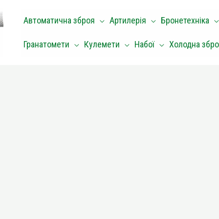
Автоматична зброя
Артилерія
Бронетехніка
Гранатомети
Кулемети
Набої
Холодна збр