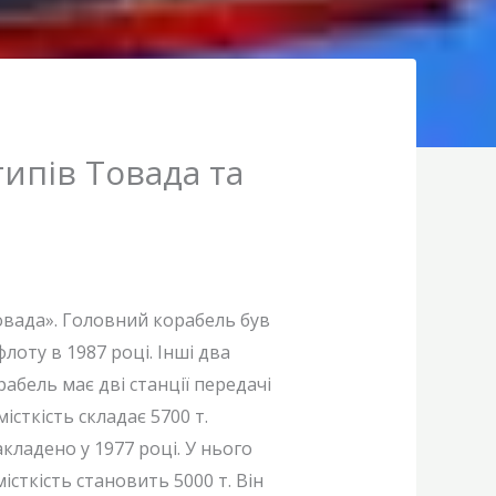
ипів Товада та
овада». Головний корабель був
лоту в 1987 році. Інші два
рабель має дві станції передачі
сткість складає 5700 т.
кладено у 1977 році. У нього
істкість становить 5000 т. Він