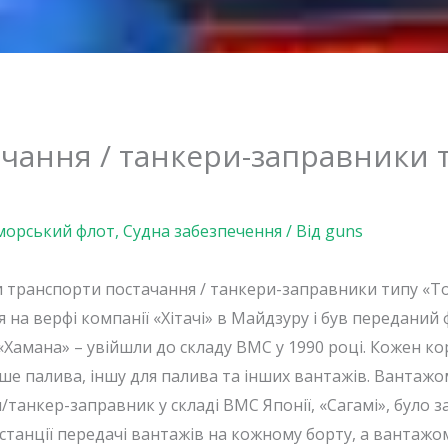
чання / танкери-заправники т
морський флот
,
Судна забезпечення
/ Від
guns
и транспорти постачання / танкери-заправники типу «Т
 на верфі компанії «Хітачі» в Майдзуру і був переданий ф
«Хамана» – увійшли до складу ВМС у 1990 році. Кожен ко
е палива, іншу для палива та інших вантажів. Вантажомі
анкер-заправник у складі ВМС Японії, «Сагамі», було за
 станції передачі вантажів на кожному борту, а вантажом