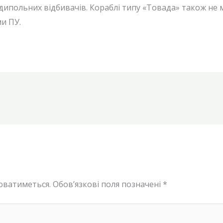
ипольних відбивачів. Кораблі типу «Товада» також не 
и ПУ.
юватиметься.
Обов’язкові поля позначені
*