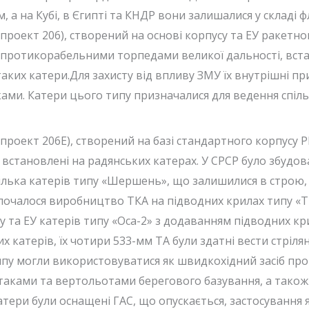
, а на Кубі, в Єгипті та КНДР вони залишалися у складі
роект 206), створений на основі корпусу та ЕУ ракетног
протикорабельними торпедами великої дальності, вста
таких катери.Для захисту від впливу ЗМУ їх внутрішні п
ми. Катери цього типу призначалися для ведення спіль
проект 206Е), створений на базі стандартного корпусу 
встановлені на радянських катерах. У СРСР було збудов
лька катерів типу «Шершень», що залишилися в строю, п
розпочалося виробництво ТКА на підводних крилах типу 
су та ЕУ катерів типу «Оса-2» з додаванням підводних 
 катерів, їх чотири 533-мм ТА були здатні вести стрі
ипу могли використовуватися як швидкохідний засіб пр
літаками та вертольотами берегового базування, а так
атери були оснащені ГАС, що опускається, застосування 