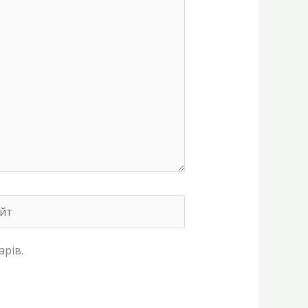
т
арів.