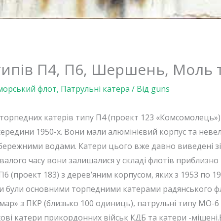
типів П4, П6, Шершень, Моль 
морський флот
,
Патрульні катера
/ Від
guns
 торпедних катерів типу П4 (проект 123 «Комсомолець»)
ередини 1950-х. Вони мали алюмінієвий корпус та невел
ережними водами. Катери цього вже давно виведені зі 
валого часу вони залишалися у складі флотів приблизно 
6 (проект 183) з дерев’яним корпусом, яких з 1953 по 1
и були основними торпедними катерами радянського флот
Комар» з ПКР (близько 100 одиниць), патрульні типу МО-6
ожові катери прикордонних військ КДБ та катери -мішені.