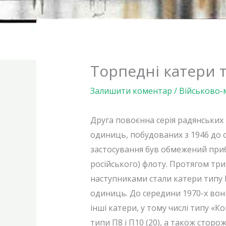
Торпедні катери 
Залишити коментар
/
Військово-
Друга повоєнна серія радянських
одиниць, побудованих з 1946 до с
застосування був обмежений приб
російського) флоту. Протягом три
наступниками стали катери типу П
одиниць. До середини 1970-х вон
інші катери, у тому числі типу «
типи П8 і П10 (20), а також стор