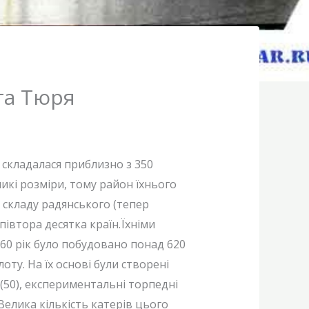
та Тюря
 складалася приблизно з 350
икі розміри, тому район їхнього
складу радянського (тепер
півтора десятка країн.Їхніми
960 рік було побудовано понад 620
у. На їх основі були створені
 (50), експериментальні торпедні
Велика кількість катерів цього