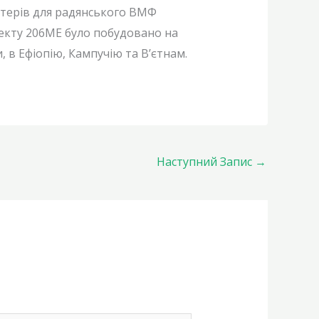
атерів для радянського ВМФ
оекту 206МЕ було побудовано на
 в Ефіопію, Кампучію та В’єтнам.
Наступний Запис
→