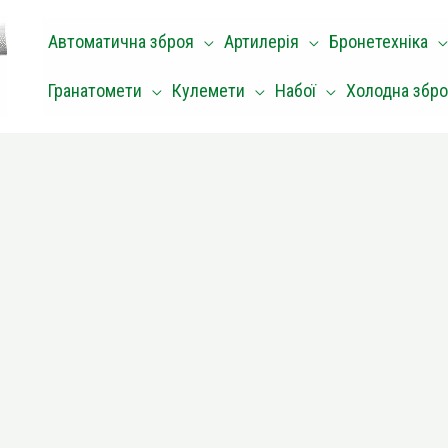
Автоматична зброя
Артилерія
Бронетехніка
Гранатомети
Кулемети
Набої
Холодна збр