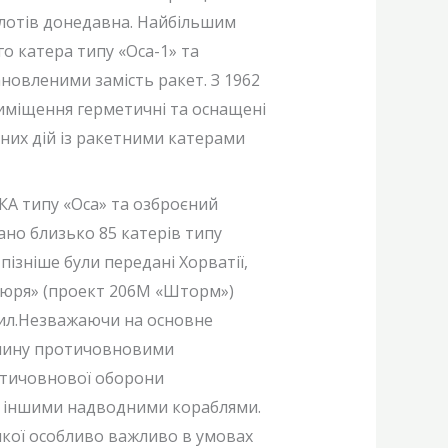
 флотів донедавна. Найбільшим
о катера типу «Оса-1» та
новленими замість ракет. З 1962
риміщення герметичні та оснащені
них дій із ракетними катерами
РКА типу «Оса» та озброєний
ано близько 85 катерів типу
ізніше були передані Хорватії,
«Тюря» (проект 206М «Шторм»)
крил.Незважаючи на основне
лянину протичовновими
отичовнової оборони
ож іншими надводними кораблями.
якої особливо важливо в умовах