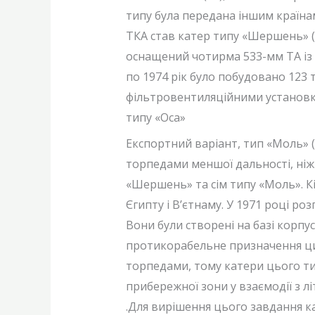
типу була передана іншим країнам
ТКА став катер типу «Шершень» (п
оснащений чотирма 533-мм ТА із 
по 1974 рік було побудовано 123 
фільтровентиляційними установка
типу «Оса»
Експортний варіант, тип «Моль» (
торпедами меншої дальності, ніж 
«Шершень» та сім типу «Моль». Кі
Єгипту і В’єтнаму. У 1971 році 
Вони були створені на базі корпу
протикорабельне призначення цих
торпедами, тому катери цього т
прибережної зони у взаємодії з 
.Для вирішення цього завдання к