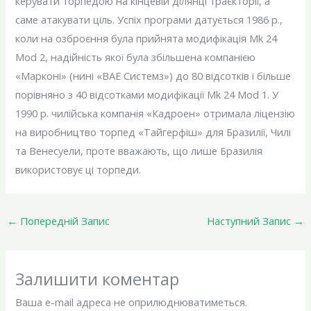
керувати торпедою на кінцевій ділянці траєкторії, а
саме атакувати ціль. Успіх програми датується 1986 р.,
коли на озброєння була прийнята модифікація Mk 24
Mod 2, надійність якої була збільшена компанією
«Марконі» (нині «ВАЕ Системз») до 80 відсотків і більше
порівняно з 40 відсотками модифікації Mk 24 Mod 1. У
1990 р. чилійська компанія «Кадроен» отримала ліцензію
на виробництво торпед «Тайгерфіш» для Бразилії, Чилі
та Венесуели, проте вважають, що лише Бразилія
використовує ці торпеди.
←
Попередній Запис
Наступний Запис
→
Залишити коментар
Ваша e-mail адреса не оприлюднюватиметься.