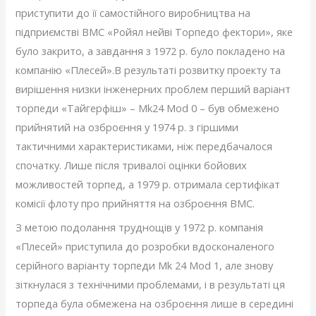
приступити до її самостійного виробництва на
підприємстві ВМС «Ройял нейві Торпедо фектори», яке
було закрито, а завдання з 1972 р. було покладено на
компанію «Плесей».В результаті розвитку проекту та
вирішення низки інженерних проблем перший варіант
торпеди «Тайгерфіш» – Mk24 Mod 0 – був обмежено
прийнятий на озброєння у 1974 р. з гіршими
тактичними характеристиками, ніж передбачалося
спочатку. Лише після тривалої оцінки бойових
можливостей торпед, а 1979 р. отримала сертифікат
комісії флоту про прийняття на озброєння ВМС.
З метою подолання труднощів у 1972 р. компанія
«Плесей» приступила до розробки вдосконаленого
серійного варіанту торпеди Mk 24 Mod 1, але знову
зіткнулася з технічними проблемами, і в результаті ця
торпеда була обмежена на озброєння лише в середині