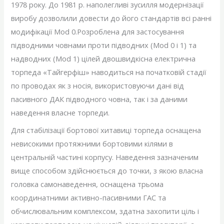
1978 року. До 1981 р. наполегливі зусилля модернізації
виробу дозволили довести до його стандартів всі ранні
модифікації Mod 0.Розроблена для застосування
підводними човнами проти підводних (Mod 0 і 1) та
надводних (Mod 1) цілей двошвидкісна електрична
торпеда «Тайгерфіш» наводиться на початковій стадії
по проводах як з носія, використовуючи дані від
пасивного ДАК підводного човна, так і за даними
наведення власне торпеди.
Для стабілізації бортової хитавиці торпеда оснащена
невисокими протяжними бортовими кілями в
центральній частині корпусу. Наведення зазначеним
вище способом здійснюється до точки, з якою власна
головка самонаведення, оснащена трьома
координатними активно-пасивними ГАС та
обчислювальним комплексом, здатна захопити ціль і