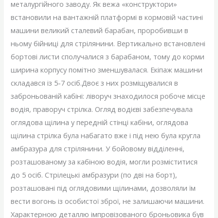
металургійного заводу. Як вежа «конструктори»
встановили на вантажній платформі в кормовій частині
машини великий сталевий барабан, проробивши в
ньому бійниці для стрілянини. Вертикально встановлені
бортові листи сполучалися з барабаном, тому до корми
ширина корпусу помітно зменшувалася. Екіпаж машини
складався із 5-7 осіб.Двоє з них розміщувалися в
заброньованій кабіні: ліворуч знаходилося робоче місце
водія, праворуч стрілка. Огляд водієві забезпечувала
оглядова щілина у передній стінці кабіни, оглядова
щілина стрілка була набагато вже і під нею була кругла
амбразура для стрілянини. У бойовому відділенні,
розташованому за кабіною водія, могли розміститися
до 5 осіб. Стрілецькі амбразури (по дві на борт),
розташовані під оглядовими щілинами, дозволяли їм
вести вогонь із особистої зброї, не залишаючи машини.
Характерною деталлю імпровізованого броньовика був