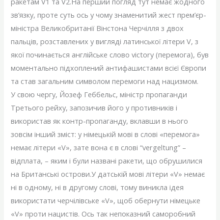
ракетам V1 та V2.На перший погляд тут немає жодного
зв’язку, проте суть ось у чому знаменитий жест прем’єр-
міністра Великобританії Вінстона Черчілля з двох
пальців, розставлених у вигляді латинської літери V, з
якої починається англійське слово victory (перемога), був
моментально підхоплений антифашистами всієї Європи
та став загальним символом перемоги над нацизмом.
У свою чергу, Йозеф Геббельс, міністр пропаганди
Третього рейху, запозичив його у противників і
використав як контр-пропаганду, вклавши в нього
зовсім інший зміст: у німецькій мові в слові «перемога»
немає літери «V», зате вона є в слові “vergeltung” –
відплата, – яким і були названі ракети, що обрушилися
на Британські острови.У датській мові літери «V» немає
ні в одному, ні в другому слові, тому виникла ідея
використати черчілівське «V», щоб обернути німецьке
«V» проти нацистів. Ось так непоказний саморобний