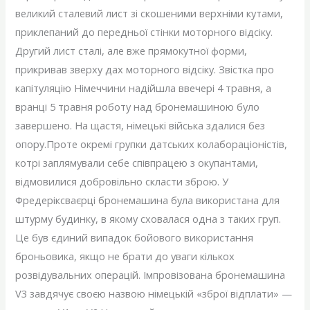
великий сталевий лист зі скошеними верхніми кутами,
приклепаний до передньої стінки моторного відсіку.
Другий лист сталі, але вже прямокутної форми,
прикривав зверху дах моторного відсіку. Звістка про
капітуляцію Німеччини надійшла ввечері 4 травня, а
вранці 5 травня роботу над бронемашиною було
завершено. На щастя, німецькі війська здалися без
опору.Проте окремі групки датських колабораціоністів,
котрі заплямували себе співпрацею з окупантами,
відмовилися добровільно скласти зброю. У
Фредеріксваєрці бронемашина була використана для
штурму будинку, в якому сховалася одна з таких груп.
Це був єдиний випадок бойового використання
броньовика, якщо не брати до уваги кількох
розвідувальних операцій. Імпровізована бронемашина
V3 завдячує своєю назвою німецькій «зброї відплати» —